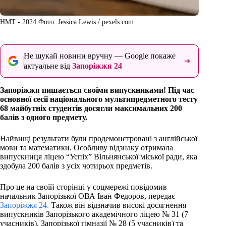
НМТ - 2024 Фото: Jessica Lewis / pexels.com
Не шукай новини вручну — Google покаже
актуальне від
Запоріжжя 24
Запоріжжя пишається своїми випускниками! Під час
основної сесії національного мультипредметного тесту
68 майбутніх студентів досягли максимальних 200
балів з одного предмету.
Найвищі результати були продемонстровані з англійської
мови та математики. Особливу відзнаку отримала
випускниця ліцею “Успіх” Вільнянської міської ради, яка
здобула 200 балів з усіх чотирьох предметів.
Про це на своїй сторінці у соцмережі повідомив
начальник Запорізької ОВА Іван Федоров, передає
Запоріжжя 24.
Також він відзначив високі досягнення
випускників Запорізького академічного ліцею № 31 (7
учасників), Запорізької гімназії № 28 (5 учасників) та