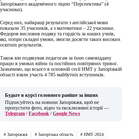
Запорізького академічного ліцею “Перспектива” (4
учасники).
Серед них, найкращі результати з англійської мови
показали 35 учасників, а з математики – 22 учасники.
Федоров висловив подяку та гордість за наших учнів,
які, попри складні умови, змогли досягти таких високих
освітніх результатів.
Також він подякував педагогам за їхню самовіддану
працю в умовах війни та постійних повітряних тривог.
Зазначимо, що всього в основній сесії НМТ у Запорізькій
області взяли участь 4 785 майбутніх вступників.
Будьте в курсі головного раніше за інших
Підписуйтесь на новини Запоріжжя, щоб не
пропустити фото, відео та ексклюзивні історії —
Telegram
/
Facebook
/
Google News
#
Запоріжжя
#
Запорізька область
#
НМТ-2024