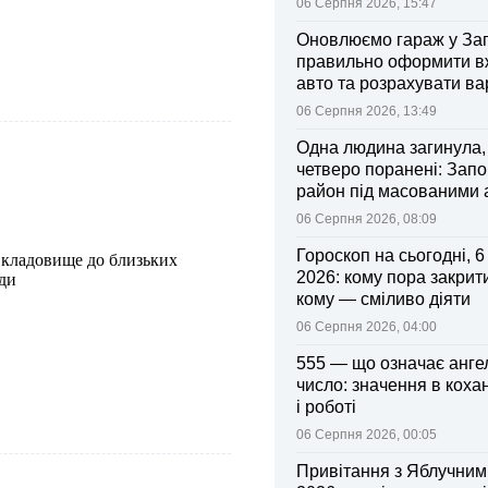
06 Серпня 2026, 15:47
Оновлюємо гараж у Зап
правильно оформити 
авто та розрахувати ва
поліса
06 Серпня 2026, 13:49
Одна людина загинула,
четверо поранені: Запо
район під масованими
06 Серпня 2026, 08:09
Гороскоп на сьогодні, 
 кладовище до близьких
2026: кому пора закрити
ади
кому — сміливо діяти
06 Серпня 2026, 04:00
555 — що означає анге
число: значення в коха
і роботі
06 Серпня 2026, 00:05
Привітання з Яблучни