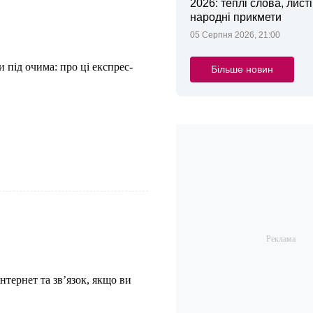
2026: теплі слова, листі
народні прикмети
05 Серпня 2026, 21:00
під очима: про ці експрес-
Більше новин
тернет та зв’язок, якщо ви