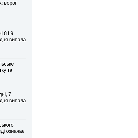
: ворог
 8 і 9
 дня випала
льське
тку та
ні, 7
 дня випала
ського
ді означає