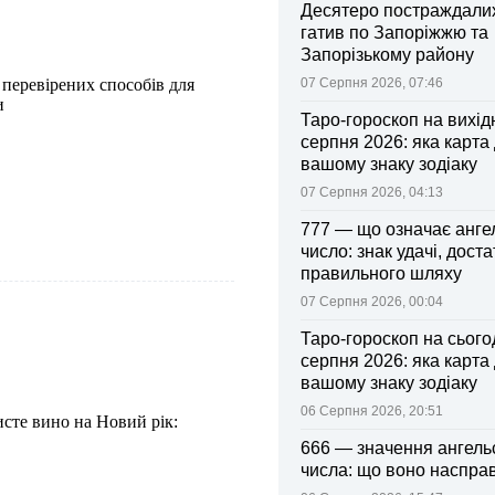
Десятеро постраждалих
гатив по Запоріжжю та
Запорізькому району
 перевірених способів для
07 Серпня 2026, 07:46
и
Таро-гороскоп на вихідні
серпня 2026: яка карта
вашому знаку зодіаку
07 Серпня 2026, 04:13
777 — що означає анге
число: знак удачі, доста
правильного шляху
07 Серпня 2026, 00:04
Таро-гороскоп на сьогод
серпня 2026: яка карта
вашому знаку зодіаку
06 Серпня 2026, 20:51
сте вино на Новий рік:
666 — значення ангель
числа: що воно насправ