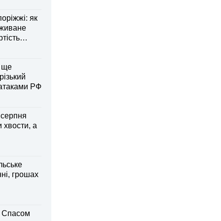
оріжжі: як
вживане
ртість
 ще
різький
 атаками РФ
6 серпня
 хвости, а
льське
нні, грошах
м Спасом