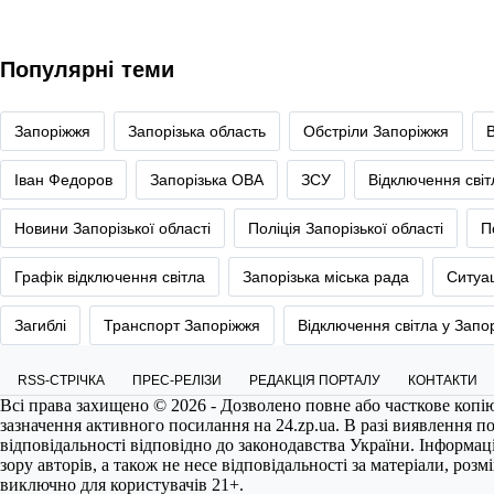
Популярні теми
Запоріжжя
Запорізька область
Обстріли Запоріжжя
Іван Федоров
Запорізька ОВА
ЗСУ
Відключення сві
Новини Запорізької області
Поліція Запорізької області
П
Графік відключення світла
Запорізька міська рада
Ситуац
Загиблі
Транспорт Запоріжжя
Відключення світла у Запо
RSS-СТРІЧКА
ПРЕС-РЕЛІЗИ
РЕДАКЦІЯ ПОРТАЛУ
КОНТАКТИ
Всі права захищено © 2026 - Дозволено повне або часткове копі
зазначення активного посилання на
24.zp.ua
. В разі виявлення 
відповідальності відповідно до законодавства України. Інформац
зору авторів, а також не несе відповідальності за матеріали, роз
виключно для користувачів 21+.