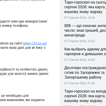
Таро-гороскоп на сьогод
серпня 2026: яка карта
вашому знаку зодіаку
07 Серпня 2026, 19:49
надаєте нам при використанні
а номер телефону.
888 — що означає анге
число: знак грошей, дос
винагороди
07 Серпня 2026, 15:52
оботи на сайті
https://24.zp.ua/
ати ваші дані для зв’язку з
Как выбрать аджику дл
гарниров и домашних з
07 Серпня 2026, 14:05
Десятеро постраждалих
ційності та особистих даних,
гатив по Запоріжжю та
едури для захисту ваших даних
Запорізькому району
07 Серпня 2026, 07:46
Таро-гороскоп на вихідні
 це необхідно для
серпня 2026: яка карта
шим компаніям, які надають
вашому знаку зодіаку