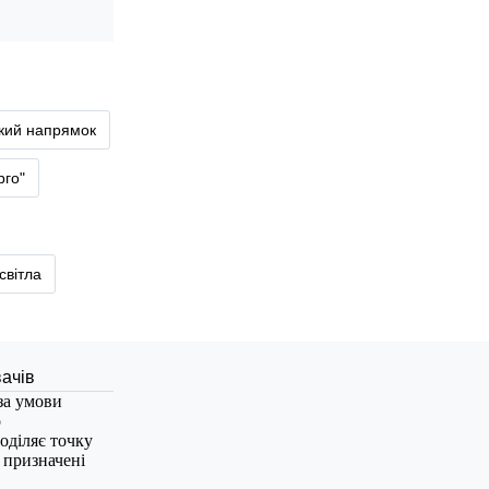
ький напрямок
рго"
світла
за умови
о
оділяє точку
, призначені