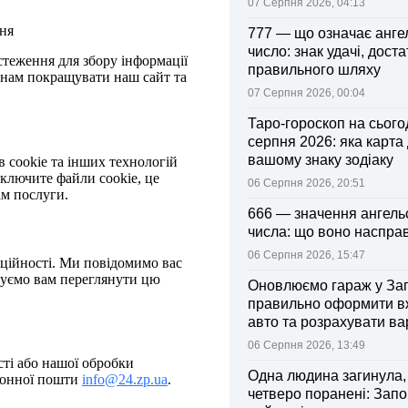
07 Серпня 2026, 04:13
ння
777 — що означає анге
число: знак удачі, доста
стеження для збору інформації
правильного шляху
ь нам покращувати наш сайт та
07 Серпня 2026, 00:04
Таро-гороскоп на сьогод
серпня 2026: яка карта
вашому знаку зодіаку
 cookie та інших технологій
дключите файли cookie, це
06 Серпня 2026, 20:51
ам послуги.
666 — значення ангель
числа: що воно насправ
06 Серпня 2026, 15:47
нційності. Ми повідомимо вас
дуємо вам переглянути цю
Оновлюємо гараж у Зап
правильно оформити 
авто та розрахувати ва
поліса
06 Серпня 2026, 13:49
сті або нашої обробки
Одна людина загинула,
тронної пошти
info@24.zp.ua
.
четверо поранені: Запо