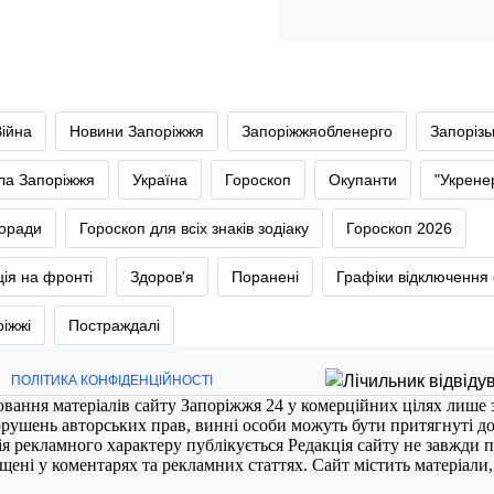
Війна
Новини Запоріжжя
Запоріжжяобленерго
Запоріз
тла Запоріжжя
Україна
Гороскоп
Окупанти
"Укрене
оради
Гороскоп для всіх знаків зодіаку
Гороскоп 2026
ія на фронті
Здоров'я
Поранені
Графіки відключення 
ріжжі
Постраждалі
ПОЛІТИКА КОНФІДЕНЦІЙНОСТІ
ювання матеріалів сайту Запоріжжя 24 у комерційних цілях лише 
порушень авторських прав, винні особи можуть бути притягнуті д
ія рекламного характеру публікується Редакція сайту не завжди п
міщені у коментарях та рекламних статтях. Сайт містить матеріали