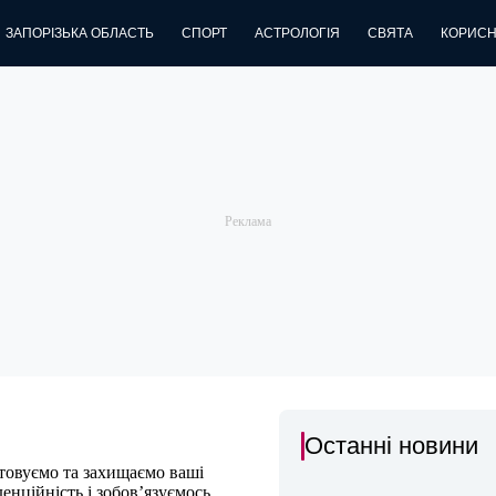
ЗАПОРІЗЬКА ОБЛАСТЬ
СПОРТ
АСТРОЛОГІЯ
СВЯТА
КОРИСН
Останні новини
стовуємо та захищаємо ваші
енційність і зобов’язуємось