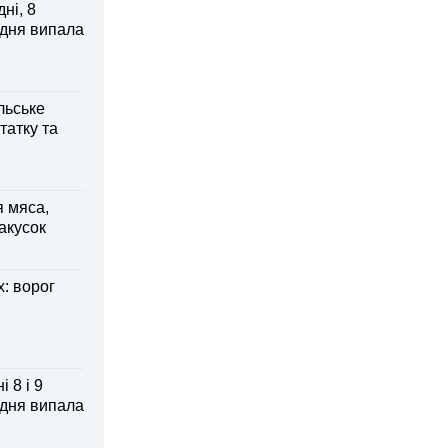
ні, 8
 дня випала
льське
татку та
я мяса,
акусок
: ворог
 8 і 9
 дня випала