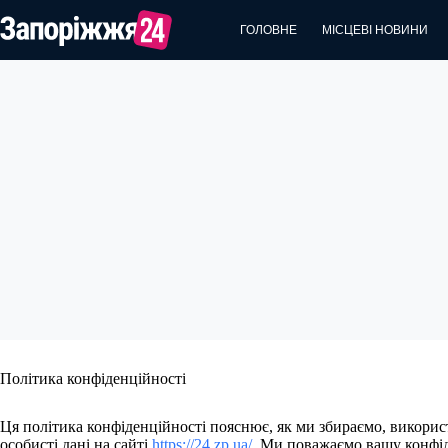
Перейти
до
ГОЛОВНЕ
МІСЦЕВІ НОВИНИ
вмісту
Політика конфіденційності
Ця політика конфіденційності пояснює, як ми збираємо, викори
особисті дані на сайті
https://24.zp.ua/
. Ми поважаємо вашу конфід