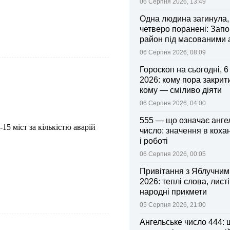
06 Серпня 2026, 13:49
Одна людина загинула,
четверо поранені: Запо
район під масованими
06 Серпня 2026, 08:09
Гороскоп на сьогодні, 
2026: кому пора закрити
кому — сміливо діяти
06 Серпня 2026, 04:00
555 — що означає анге
5 міст за кількістю аварій
число: значення в коха
і роботі
06 Серпня 2026, 00:05
Привітання з Яблучни
2026: теплі слова, листі
народні прикмети
05 Серпня 2026, 21:00
Ангельське число 444: 