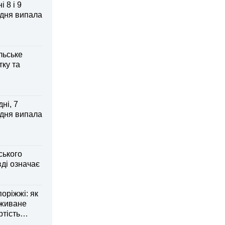
 8 і 9
 дня випала
льське
тку та
ні, 7
 дня випала
ського
ді означає
оріжжі: як
вживане
ртість