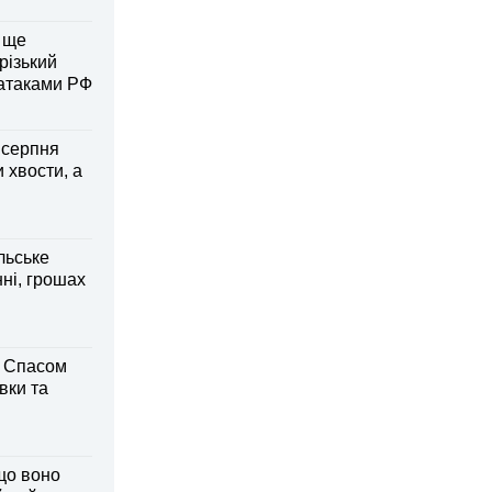
 ще
різький
 атаками РФ
6 серпня
 хвости, а
льське
нні, грошах
м Спасом
вки та
що воно