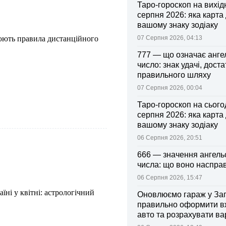
Таро-гороскоп на вихідні
серпня 2026: яка карта
вашому знаку зодіаку
нюють правила дистанційного
07 Серпня 2026, 04:13
777 — що означає анге
число: знак удачі, доста
правильного шляху
07 Серпня 2026, 00:04
Таро-гороскоп на сьогод
серпня 2026: яка карта
вашому знаку зодіаку
06 Серпня 2026, 20:51
666 — значення ангель
числа: що воно насправ
06 Серпня 2026, 15:47
аїні у квітні: астрологічний
Оновлюємо гараж у Зап
правильно оформити 
авто та розрахувати ва
поліса