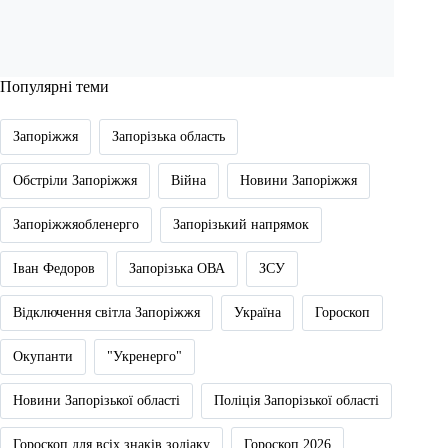
Популярні теми
Запоріжжя
Запорізька область
Обстріли Запоріжжя
Війна
Новини Запоріжжя
Запоріжжяобленерго
Запорізький напрямок
Іван Федоров
Запорізька ОВА
ЗСУ
Відключення світла Запоріжжя
Україна
Гороскоп
Окупанти
"Укренерго"
Новини Запорізької області
Поліція Запорізької області
Гороскоп для всіх знаків зодіаку
Гороскоп 2026