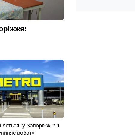
оріжжя:
яється: у Запоріжжі з 1
упиняє роботу