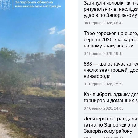
Загинули чоловік і жінк
рятувальників: наслідк
ударів по Запорізькому
08 Серпня 2026, 08:42
Таро-гороскоп на сьогод
серпня 2026: яка карта
вашому знаку зодіаку
07 Серпня 2026, 19:49
888 — що означає анге
число: знак грошей, дос
винагороди
07 Серпня 2026, 15:52
Как выбрать аджику дл
гарниров и домашних з
07 Серпня 2026, 14:05
Десятеро постраждалих
гатив по Запоріжжю та
Запорізькому району