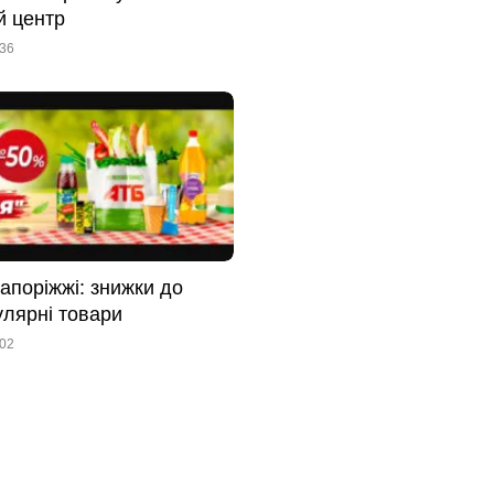
й центр
:36
Запоріжжі: знижки до
улярні товари
:02