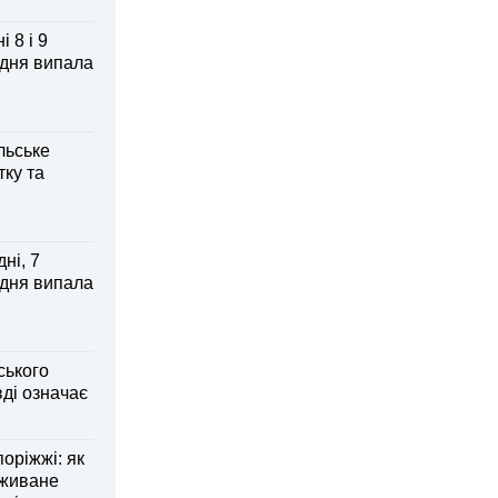
 8 і 9
 дня випала
льське
тку та
ні, 7
 дня випала
ського
ді означає
оріжжі: як
вживане