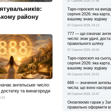
07 Серпня 2026, 07:46
рятувальників:
Таро-гороскоп на вихідні
серпня 2026: яка карта
ькому району
вашому знаку зодіаку
07 Серпня 2026, 04:13
777 — що означає анге
число: знак удачі, доста
правильного шляху
07 Серпня 2026, 00:04
Таро-гороскоп на сьогод
серпня 2026: яка карта
вашому знаку зодіаку
06 Серпня 2026, 20:51
666 — значення ангель
начає ангельське число:
числа: що воно насправ
 достатку та винагороди
06 Серпня 2026, 15:47
5:52
Оновлюємо гараж у Зап
правильно оформити 