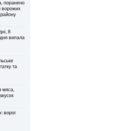
а, поранено
и ворожих
 району
ні, 8
 дня випала
льське
татку та
я мяса,
акусок
: ворог