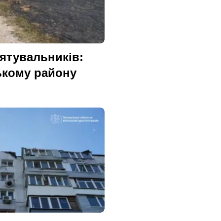
рятувальників:
ькому району