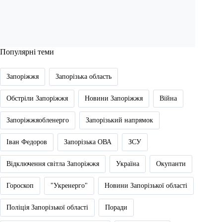
Популярні теми
Запоріжжя
Запорізька область
Обстріли Запоріжжя
Новини Запоріжжя
Війна
Запоріжжяобленерго
Запорізький напрямок
Іван Федоров
Запорізька ОВА
ЗСУ
Відключення світла Запоріжжя
Україна
Окупанти
Гороскоп
"Укренерго"
Новини Запорізької області
Поліція Запорізької області
Поради