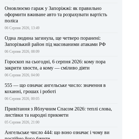
Оновлюємо гараж у Запоріжжі: як правильно
оформити вживане авто та розрахувати вартість
поліса
06 Серпня 2026, 13:49
Одна людина загинула, ще четверо поранені:
Запорізький район під масованими атаками РФ
06 Серпня 2026, 08:09
Гороскоп на сьогодні, 6 серпня 2026: кому пора
закрити хвости, а кому — сміливо діяти
06 Серпня 2026, 04:00
555 — що означає ангельське число: значення в
коханні, грошах і роботі
06 Серпня 2026, 00:05
Привітання з Яблучним Спасом 2026: теплі слова,
листівки та народні прикмети
05 Серпня 2026, 21:00
Ангельське число 444: що воно означає і чому ви
постійно його бачите