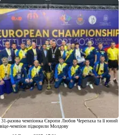
31-разова чемпіонка Європи Любов Черепаха та її юний
віце-чемпіон підкорили Молдову