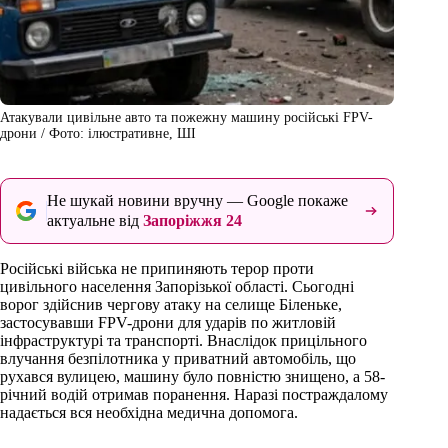
Атакували цивільне авто та пожежну машину російські FPV-
дрони / Фото: ілюстративне, ШІ
Не шукай новини вручну — Google покаже
актуальне від
Запоріжжя 24
Російські війська не припиняють терор проти
цивільного населення Запорізької області. Сьогодні
ворог здійснив чергову атаку на селище Біленьке,
застосувавши FPV-дрони для ударів по житловій
інфраструктурі та транспорті. Внаслідок прицільного
влучання безпілотника у приватний автомобіль, що
рухався вулицею, машину було повністю знищено, а 58-
річний водій отримав поранення. Наразі постраждалому
надається вся необхідна медична допомога.