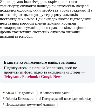
Як повідомив Іван Федоров, окрім цивільного
транспорту, окупанти пошкодили автомобіль місцевої
пожежної охорони, який перебував у зоні ураження. На
щастя, під час цього удару серед рятувальників
постраждалих немає. Цей випадок вкотре підтверджує
нехтування ворогом елементарними нормами
міжнародного гуманітарного права, оскільки ціллю
дронів стає техніка екстрених служб та звичайні
цивільні автомобілі.
Будьте в курсі головного раніше за інших
Підписуйтесь на новини Запоріжжя, щоб не
пропустити фото, відео та ексклюзивні історії —
Telegram
/
Facebook
/
Google News
#
Атака FPV-дронами
#
Запорізький район
#
Обстріл Біленького
#
Постраждалий внаслідок обстрілу
#
Пошкодження пожежної машини