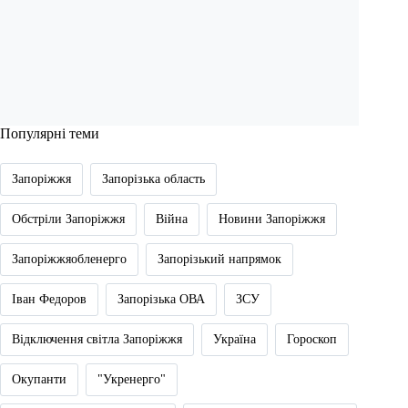
Популярні теми
Запоріжжя
Запорізька область
Обстріли Запоріжжя
Війна
Новини Запоріжжя
Запоріжжяобленерго
Запорізький напрямок
Іван Федоров
Запорізька ОВА
ЗСУ
Відключення світла Запоріжжя
Україна
Гороскоп
Окупанти
"Укренерго"