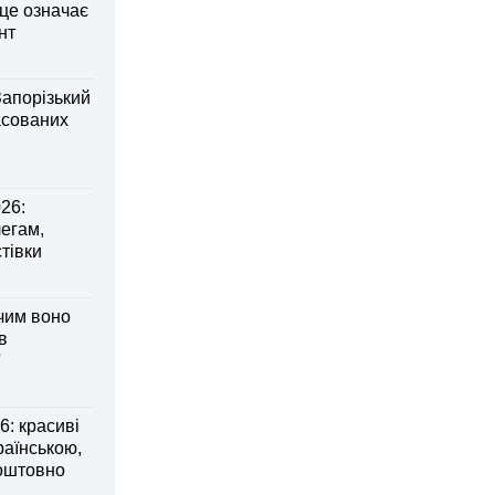
 це означає
нт
Запорізький
асованих
26:
легам,
тівки
 чим воно
в
: красиві
раїнською,
коштовно