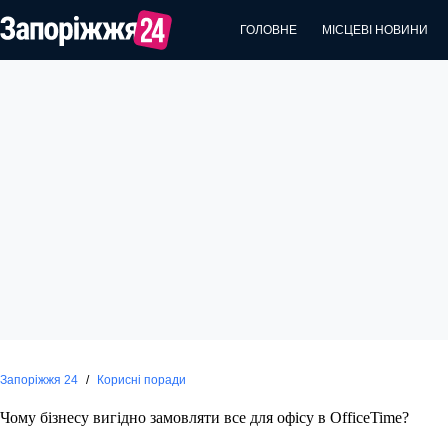
Перейти
до
ГОЛОВНЕ
МІСЦЕВІ НОВИНИ
вмісту
Запоріжжя 24
/
Корисні поради
Чому бізнесу вигідно замовляти все для офісу в OfficeTime?