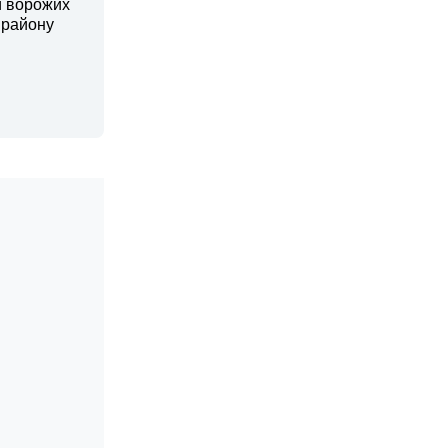
и ворожих
 району