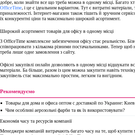
добре, коли знайти все що треба можна в одному місці. Багато х
OfficeTime
, і це є ідеальним варіантом. Тут є витратні матеріали, 
приналежності. Інтернет-магазин також тішить й зручним сервіс
їх конкурентні ціни та максимально широкий асортимент.
Широкий асортимент товарів для офісу в одному місці
З OfficeTime комплексне забезпечення офісу стає реальністю. Бі
співпрацювати з кількома різними постачальниками. Тепер щоб на
треба лише одне замовлення з сайту.
Офісні закупівлі онлайн дозволяють в одному місці відшукати всі
матеріали. Ба більше, разом із цим можна закупити навіть техні
закупівель стає максимально простим, легким та вигідним.
Рекомендуємо
Товары для дома и офиса оптом с доставкой по Украине: Киев
Чим особливі аерозольні фарби та як їх використовувати?
Економія часу та ресурсів компанії
Менеджери компаній витрачають багато часу на те, щоб купити т