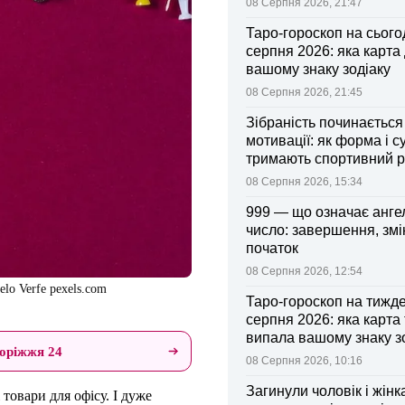
08 Серпня 2026, 21:47
Таро-гороскоп на сьогод
серпня 2026: яка карта
вашому знаку зодіаку
08 Серпня 2026, 21:45
Зібраність починається
мотивації: як форма і с
тримають спортивний 
08 Серпня 2026, 15:34
999 — що означає анге
число: завершення, змі
початок
08 Серпня 2026, 12:54
lo Verfe pexels.com
Таро-гороскоп на тижд
серпня 2026: яка карта
випала вашому знаку з
оріжжя 24
08 Серпня 2026, 10:16
Загинули чоловік і жінк
 товари для офісу. І дуже