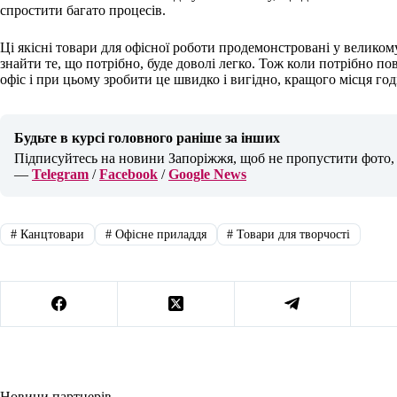
спростити багато процесів.
Ці якісні товари для офісної роботи продемонстровані у великом
знайти те, що потрібно, буде доволі легко. Тож коли потрібно п
офіс і при цьому зробити це швидко і вигідно, кращого місця год
Будьте в курсі головного раніше за інших
Підписуйтесь на новини Запоріжжя, щоб не пропустити фото, в
—
Telegram
/
Facebook
/
Google News
#
Канцтовари
#
Офісне приладдя
#
Товари для творчості
Новини партнерів