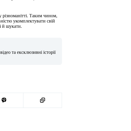
у різноманітті. Таким чином,
овністю укомплектувати свій
і й шукати.
ідео та ексклюзивні історії