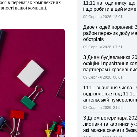
мося в перевагах комплексних
11:11 на годиннику: що
вності вашої компанії.
і що робити в цей моме
09 Серпня 2026, 13:01
Двоє людей поранені: 
район пережив добу м
обстрілів
09 Серпня 2026, 07:51
З Днем будівельника 20
офіційні привітання ко
партнерам і красиві лис
09 Серпня 2026, 00:01
1111: значення числа і
відрізняється від 11:11 
ангельській нумерології
08 Серпня 2026, 21:59
З Днем ветеринара 2026
листівки та картинки ук
які можна скачати без