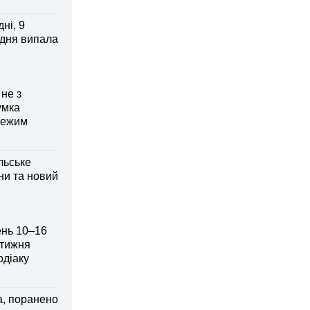
ні, 9
 дня випала
 не з
умка
режим
льське
ни та новий
ень 10–16
 тижня
одіаку
а, поранено