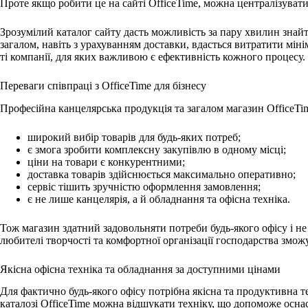
Проте якщо робити це на сайті OfficeTime, можна централізувати
Зрозумілий каталог сайту дасть можливість за пару хвилин знайт
загалом, навіть з урахуванням доставки, вдасться витратити мін
ті компанії, для яких важливою є ефективність кожного процесу.
Переваги співпраці з OfficeTime для бізнесу
Професійна канцелярська продукція та загалом магазин OfficeTi
широкий вибір товарів для будь-яких потреб;
є змога зробити комплексну закупівлю в одному місці;
ціни на товари є конкурентними;
доставка товарів здійснюється максимально оперативно;
сервіс тішить зручністю оформлення замовлення;
є не лише канцелярія, а й обладнання та офісна техніка.
Тож магазин здатний задовольняти потреби будь-якого офісу і не 
любителі творчості та комфортної організації господарства змож
Якісна офісна техніка та обладнання за доступними цінами
Для фактично будь-якого офісу потрібна якісна та продуктивна те
каталозі OfficeTime можна відшукати техніку, що допоможе оснас