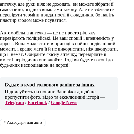
аптечку, але руки ніяк не доходять, ви можете зібрати її
самостійно, згідно з вимогами закону. Але не забувайте
перевіряти терміни придатності її складників, бо навіть
пластир згодом може псуватися.
Автомобільна аптечка — це не просто річ, яку
перевіряють поліцейські. Це ваш спокій і впевненість у
дорозі. Вона може стати в пригоді в найнесподіваніший
момент, і краще мати її й не використати, ніж шкодувати,
що її немає. Обирайте якісну аптечку, перевіряйте її
вміст і періодично оновлюйте. Тоді ви будете готові до
будь-яких несподіванок на дорозі!
Будьте в курсі головного раніше за інших
Підписуйтесь на новини Запоріжжя, щоб не
пропустити фото, відео та ексклюзивні історії —
Telegram
/
Facebook
/
Google News
#
Аксесуари для авто