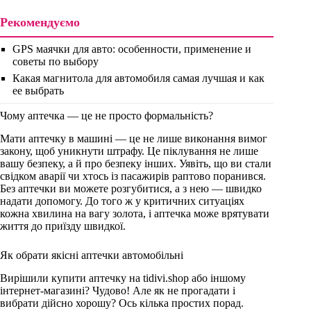
Рекомендуємо
GPS маячки для авто: особенности, применение и
советы по выбору
Какая магнитола для автомобиля самая лучшая и как
ее выбрать
Чому аптечка — це не просто формальність?
Мати аптечку в машині — це не лише виконання вимог
закону, щоб уникнути штрафу. Це піклування не лише
вашу безпеку, а й про безпеку інших. Уявіть, що ви стали
свідком аварії чи хтось із пасажирів раптово поранився.
Без аптечки ви можете розгубитися, а з нею — швидко
надати допомогу. До того ж у критичних ситуаціях
кожна хвилина на вагу золота, і аптечка може врятувати
життя до приїзду швидкої.
Як обрати якісні аптечки автомобільні
Вирішили купити аптечку на tidivi.shop або іншому
інтернет-магазині? Чудово! Але як не прогадати і
вибрати дійсно хорошу? Ось кілька простих порад.