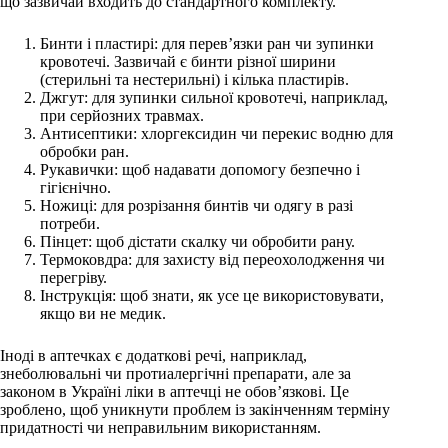
що зазвичай входить до стандартного комплекту.
Бинти і пластирі: для перев’язки ран чи зупинки
кровотечі. Зазвичай є бинти різної ширини
(стерильні та нестерильні) і кілька пластирів.
Джгут: для зупинки сильної кровотечі, наприклад,
при серйозних травмах.
Антисептики: хлоргексидин чи перекис водню для
обробки ран.
Рукавички: щоб надавати допомогу безпечно і
гігієнічно.
Ножиці: для розрізання бинтів чи одягу в разі
потреби.
Пінцет: щоб дістати скалку чи обробити рану.
Термоковдра: для захисту від переохолодження чи
перегріву.
Інструкція: щоб знати, як усе це використовувати,
якщо ви не медик.
Іноді в аптечках є додаткові речі, наприклад,
знеболювальні чи протиалергічні препарати, але за
законом в Україні ліки в аптечці не обов’язкові. Це
зроблено, щоб уникнути проблем із закінченням терміну
придатності чи неправильним використанням.