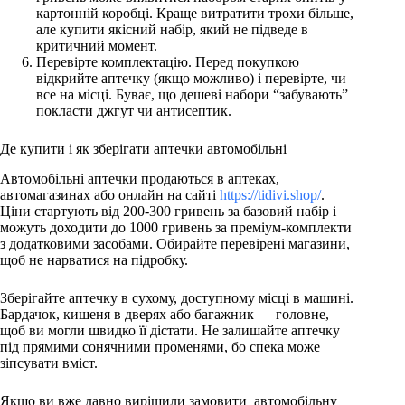
картонній коробці. Краще витратити трохи більше,
але купити якісний набір, який не підведе в
критичний момент.
Перевірте комплектацію. Перед покупкою
відкрийте аптечку (якщо можливо) і перевірте, чи
все на місці. Буває, що дешеві набори “забувають”
покласти джгут чи антисептик.
Де купити і як зберігати аптечки автомобільні
Автомобільні аптечки продаються в аптеках,
автомагазинах або онлайн на сайті
https://tidivi.shop/
.
Ціни стартують від 200-300 гривень за базовий набір і
можуть доходити до 1000 гривень за преміум-комплекти
з додатковими засобами. Обирайте перевірені магазини,
щоб не нарватися на підробку.
Зберігайте аптечку в сухому, доступному місці в машині.
Бардачок, кишеня в дверях або багажник — головне,
щоб ви могли швидко її дістати. Не залишайте аптечку
під прямими сонячними променями, бо спека може
зіпсувати вміст.
Якщо ви вже давно вирішили замовити автомобільну