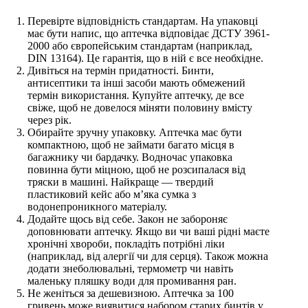
Перевірте відповідність стандартам. На упаковці
має бути напис, що аптечка відповідає ДСТУ 3961-
2000 або європейським стандартам (наприклад,
DIN 13164). Це гарантія, що в ній є все необхідне.
Дивіться на термін придатності. Бинти,
антисептики та інші засоби мають обмежений
термін використання. Купуйте аптечку, де все
свіже, щоб не довелося міняти половину вмісту
через рік.
Обирайте зручну упаковку. Аптечка має бути
компактною, щоб не займати багато місця в
багажнику чи бардачку. Водночас упаковка
повинна бути міцною, щоб не розсипалася від
тряски в машині. Найкраще — твердий
пластиковий кейс або м’яка сумка з
водонепроникного матеріалу.
Додайте щось від себе. Закон не забороняє
доповнювати аптечку. Якщо ви чи ваші рідні маєте
хронічні хвороби, покладіть потрібні ліки
(наприклад, від алергії чи для серця). Також можна
додати знеболювальні, термометр чи навіть
маленьку пляшку води для промивання ран.
Не женіться за дешевизною. Аптечка за 100
гривень може виявитися набором старих бинтів у