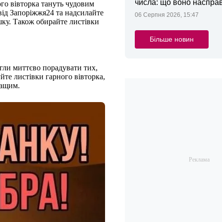
числа: що воно насправ
го вівторка тануть чудовим
від Запоріжжя24 та надсилайте
06 Серпня 2026, 15:47
шку. Також обирайте листівки
Більше новин
огли миттєво порадувати тих,
йте листівки гарного вівторка,
ращим.