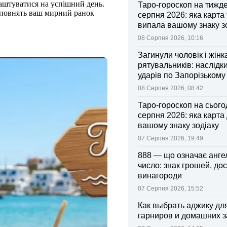
аштуватися на успішний день.
Таро-гороскоп на тижд
наповнять ваш мирний ранок
серпня 2026: яка карта
випала вашому знаку з
08 Серпня 2026, 10:16
Загинули чоловік і жінк
рятувальників: наслідк
ударів по Запорізькому
08 Серпня 2026, 08:42
Таро-гороскоп на сьогод
серпня 2026: яка карта
вашому знаку зодіаку
07 Серпня 2026, 19:49
888 — що означає анге
число: знак грошей, дос
винагороди
07 Серпня 2026, 15:52
Как выбрать аджику дл
гарниров и домашних з