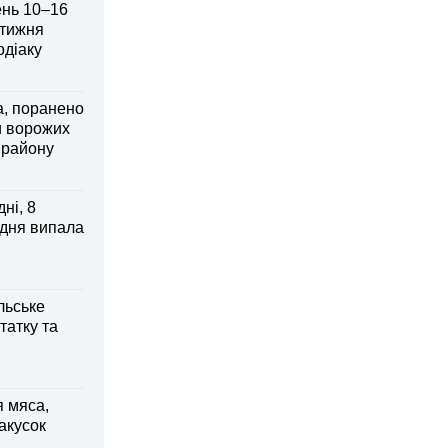
ень 10–16
 тижня
одіаку
а, поранено
и ворожих
 району
ні, 8
 дня випала
льське
татку та
я мяса,
акусок