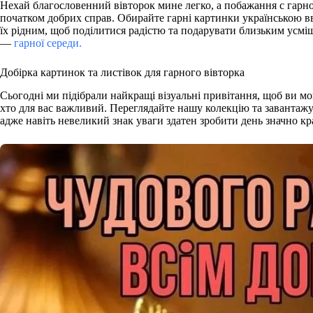
Нехай благословенний вівторок мине легко, а побажання с гарно
початком добрих справ. Обирайте гарні картинки українською в
їх рідним, щоб поділитися радістю та подарувати близьким усмі
—
гарної середи.
Добірка картинок та листівок для гарного вівторка
Сьогодні ми підібрали найкращі візуальні привітання, щоб ви м
хто для вас важливий. Переглядайте нашу колекцію та завантажу
адже навіть невеликий знак уваги здатен зробити день значно к