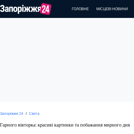
Перейти
до
ГОЛОВНЕ
МІСЦЕВІ НОВИНИ
вмісту
Запоріжжя 24
/
Свята
Гарного вівторка: красиві картинки та побажання мирного дня