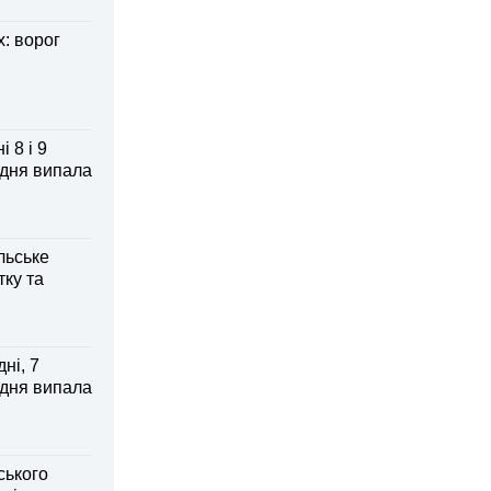
: ворог
 8 і 9
 дня випала
льське
тку та
ні, 7
 дня випала
ського