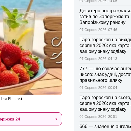
07 Серпня 2026, 14:05
Десятеро постраждалих
гатив по Запоріжжю та
Запорізькому району
07 Серпня 2026, 07:46
Таро-гороскоп на вихідні
серпня 2026: яка карта
вашому знаку зодіаку
07 Серпня 2026, 04:13
777 — що означає анге
число: знак удачі, доста
правильного шляху
07 Серпня 2026, 00:04
Таро-гороскоп на сьогод
 та Pinterest
серпня 2026: яка карта
вашому знаку зодіаку
06 Серпня 2026, 20:51
оріжжя 24
666 — значення ангель