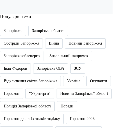
Популярні теми
Запоріжжя
Запорізька область
Обстріли Запоріжжя
Війна
Новини Запоріжжя
Запоріжжяобленерго
Запорізький напрямок
Іван Федоров
Запорізька ОВА
ЗСУ
Відключення світла Запоріжжя
Україна
Окупанти
Гороскоп
"Укренерго"
Новини Запорізької області
Поліція Запорізької області
Поради
Гороскоп для всіх знаків зодіаку
Гороскоп 2026