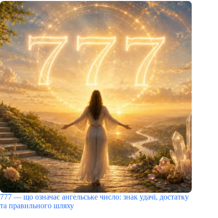
777 — що означає ангельське число: знак удачі, достатку
та правильного шляху