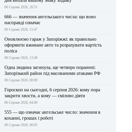
дня випала вашому знаку зодіаку
06 Серпня 2026, 20:51
666 — значення ангельського числа: що воно
насправді означає
06 Серпня 2026, 15:47
Оновлюємо гараж у Запоріжжі: як правильно
оформити вживане авто та розрахувати вартість
поліса
06 Серпня 2026, 13:49
Одна людина загинула, ще четверо поранені:
Запорізький район під масованими атаками РФ
06 Серпня 2026, 08:09
Гороскоп на сьогодні, 6 серпня 2026: кому пора
закрити хвости, а кому — сміливо діяти
06 Серпня 2026, 04:00
555 — що означає ангельське число: значення в
коханні, грошах і роботі
06 Серпня 2026, 00:05