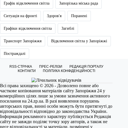
Графік відключення світла
Запорізька міська рада
Ситуація на фронті
Здоров'я
Поранені
Графіки відключення світла
Загиблі
Транспорт Запоріжжя
Відключення світла у Запоріжжі
Постраждалі
RSS-СТРІЧКА
ПРЕС-РЕЛІЗИ
РЕДАКЦІЯ ПОРТАЛУ
КОНТАКТИ
ПОЛІТИКА КОНФІДЕНЦІЙНОСТІ
Всі права захищено © 2026 - Дозволено повне або
часткове копіювання матеріалів сайту Запоріжжя 24 у
комерційних цілях лише за умови зазначення активного
посилання на
24.zp.ua
. В разі виявлення порушень
авторських прав, винні особи можуть бути притягнуті до
відповідальності відповідно до законодавства України.
Інформація рекламного характеру публікується Редакція
сайту не завжди поділяє точку зору авторів, а також не
несе відповідальності за матеріали, розміщені у