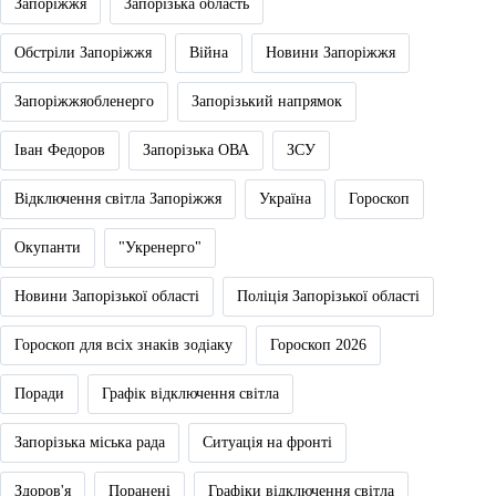
Запоріжжя
Запорізька область
Обстріли Запоріжжя
Війна
Новини Запоріжжя
Запоріжжяобленерго
Запорізький напрямок
Іван Федоров
Запорізька ОВА
ЗСУ
Відключення світла Запоріжжя
Україна
Гороскоп
Окупанти
"Укренерго"
Новини Запорізької області
Поліція Запорізької області
Гороскоп для всіх знаків зодіаку
Гороскоп 2026
Поради
Графік відключення світла
Запорізька міська рада
Ситуація на фронті
Здоров'я
Поранені
Графіки відключення світла