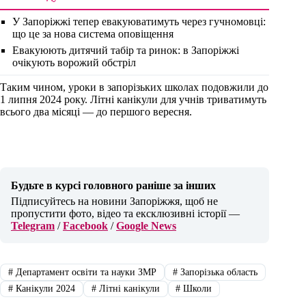
У Запоріжжі тепер евакуюватимуть через гучномовці:
що це за нова система оповіщення
Евакуюють дитячий табір та ринок: в Запоріжжі
очікують ворожий обстріл
Таким чином, уроки в запорізьких школах подовжили до
1 липня 2024 року. Літні канікули для учнів триватимуть
всього два місяці — до першого вересня.
Будьте в курсі головного раніше за інших
Підписуйтесь на новини Запоріжжя, щоб не
пропустити фото, відео та ексклюзивні історії —
Telegram
/
Facebook
/
Google News
#
Департамент освіти та науки ЗМР
#
Запорізька область
#
Канікули 2024
#
Літні канікули
#
Школи