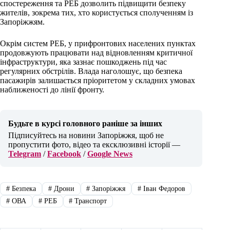
спостереження та РЕБ дозволить підвищити безпеку
жителів, зокрема тих, хто користується сполученням із
Запоріжжям.
Окрім систем РЕБ, у прифронтових населених пунктах
продовжують працювати над відновленням критичної
інфраструктури, яка зазнає пошкоджень під час
регулярних обстрілів. Влада наголошує, що безпека
пасажирів залишається пріоритетом у складних умовах
наближеності до лінії фронту.
Будьте в курсі головного раніше за інших
Підписуйтесь на новини Запоріжжя, щоб не
пропустити фото, відео та ексклюзивні історії —
Telegram
/
Facebook
/
Google News
#
Безпека
#
Дрони
#
Запоріжжя
#
Іван Федоров
#
ОВА
#
РЕБ
#
Транспорт