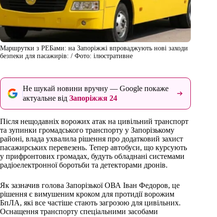
Маршрутки з РЕБами: на Запоріжжі впроваджують нові заходи
безпеки для пасажирів: / Фото: ілюстративне
Не шукай новини вручну — Google покаже
актуальне від
Запоріжжя 24
Після нещодавніх ворожих атак на цивільний транспорт
та зупинки громадського транспорту у Запорізькому
районі, влада ухвалила рішення про додатковий захист
пасажирських перевезень. Тепер автобуси, що курсують
у прифронтових громадах, будуть обладнані системами
радіоелектронної боротьби та детекторами дронів.
Як зазначив голова Запорізької ОВА Іван Федоров, це
рішення є вимушеним кроком для протидії ворожим
БпЛА, які все частіше стають загрозою для цивільних.
Оснащення транспорту спеціальними засобами