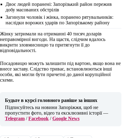
Двоє людей поранені: Запорізький район пережив
добу масованих обстрілів
Загинули чоловік і жінка, поранено рятувальників:
наслідки ворожих ударів по Запорізькому району
Жінку затримали на отриманні 40 тисяч доларів
неправомірної вигоди. На щастя, слідчим вдалось
викрити зловмисницю та притягнути її до
відповідальності.
Посадовицю можуть залишити під вартою, якщо вона не
внесе заставу. Слідство триває, встановлюються інші
особи, які могли бути причетні до даної корупційної
схеми.
Будьте в курсі головного раніше за інших
Підписуйтесь на новини Запоріжжя, щоб не
пропустити фото, відео та ексклюзивні історії —
Telegram
/
Facebook
/
Google News