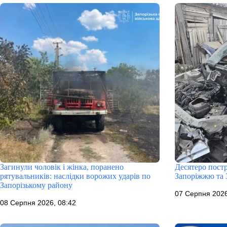
Загинули чоловік і жінка, поранено
Десятеро пост
рятувальників: наслідки ворожих ударів по
Запоріжжю та 
Запорізькому району
07 Серпня 2026
08 Серпня 2026, 08:42