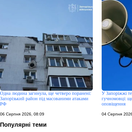
Одна людина загинула, ще четверо поранені:
У Запоріжжі т
Запорізький район під масованими атаками
гучномовці: що
РФ
оповіщення
06 Серпня 2026, 08:09
04 Серпня 2026
Популярні теми