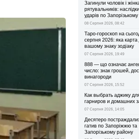
Загинули чоловік і жінк
рятувальників: наслідк
ударів по Запорізькому
08 Серпня 2026, 08:42
Таро-гороскоп на сьогод
серпня 2026: яка карта
вашому знаку зодіаку
07 Серпня 2026, 19:49
888 — що означає анге
число: знак грошей, дос
винагороди
07 Серпня 2026, 15:52
Как выбрать аджику дл
гарниров и домашних з
07 Серпня 2026, 14:05
Десятеро постраждалих
гатив по Запоріжжю та
Запорізькому району