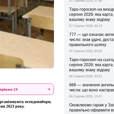
07 Серпня 2026, 07:46
Таро-гороскоп на вихідні
серпня 2026: яка карта
вашому знаку зодіаку
07 Серпня 2026, 04:13
777 — що означає анге
число: знак удачі, доста
правильного шляху
07 Серпня 2026, 00:04
Таро-гороскоп на сьогод
серпня 2026: яка карта
вашому знаку зодіаку
06 Серпня 2026, 20:51
666 — значення ангель
оріжжя 24
числа: що воно насправ
06 Серпня 2026, 15:47
організовують псевдовибори,
Оновлюємо гараж у Зап
ня 2023 року.
правильно оформити 