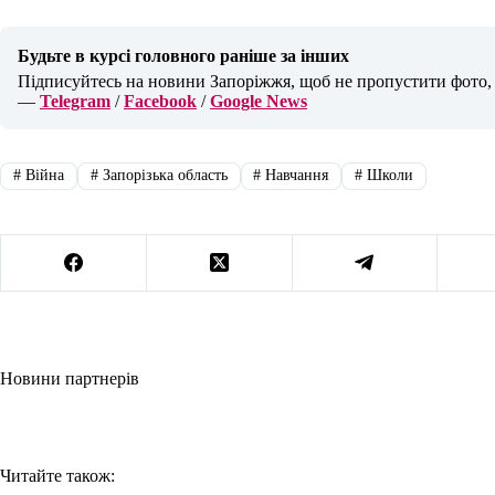
Будьте в курсі головного раніше за інших
Підписуйтесь на новини Запоріжжя, щоб не пропустити фото, в
—
Telegram
/
Facebook
/
Google News
#
Війна
#
Запорізька область
#
Навчання
#
Школи
Новини партнерів
Читайте також: