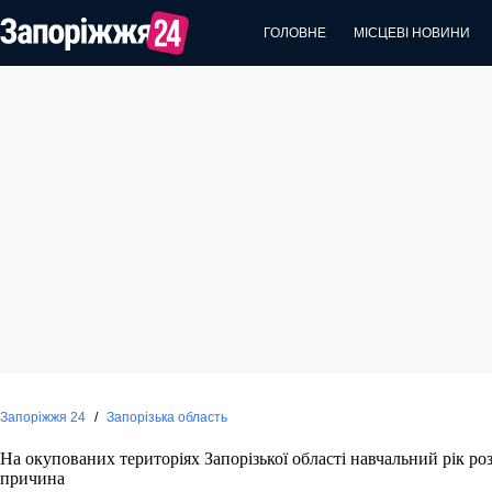
Перейти
до
ГОЛОВНЕ
МІСЦЕВІ НОВИНИ
вмісту
Запоріжжя 24
/
Запорізька область
На окупованих територіях Запорізької області навчальний рік ро
причина