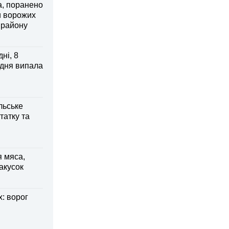
а, поранено
и ворожих
 району
ні, 8
 дня випала
льське
татку та
я мяса,
акусок
: ворог