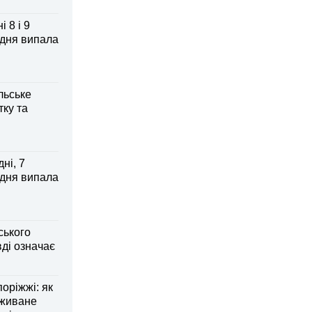
 8 і 9
 дня випала
льське
тку та
ні, 7
 дня випала
ського
ді означає
оріжжі: як
вживане