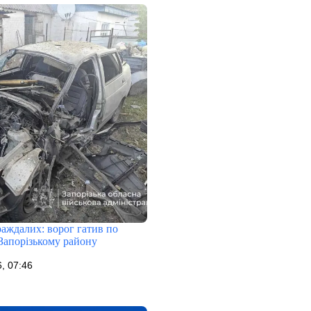
раждалих: ворог гатив по
Запорізькому району
, 07:46