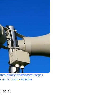
епер евакуюватимуть через
 це за нова система
, 20:21