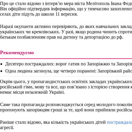
Про це стало відомо з інтерв’ю мера міста Мелітополь Івана Фед
Він офіційно підтвердив інформацію, що у тимчасово захоплених
селах діти підуть до школи 11 вересня.
Наразі окупанти активно перевіряють, до яких навчальних заклад
українських чи кремлівських. У разі, якщо родина чинить спрот
батькам позбавленням прав на дитину та депортацією до рф.
Рекомендуємо
Десятеро постраждалих: ворог гатив по Запоріжжю та Запорі
Одна людина загинула, ще четверо поранені: Запорізький ра
Окрім цього, у пропагандистських освітніх закладах українськи
російський гімн, мову та все, що пов’язано з історією створення 
немає місця незалежній Україні.
Саме така пропаганда розповсюджується серед молодого поколін
пропонують запоріжцям гроші за те, щоб вони прийняли російсь
Раніше стало відомо, яка кількість українських дітей
постраждал
агресії.