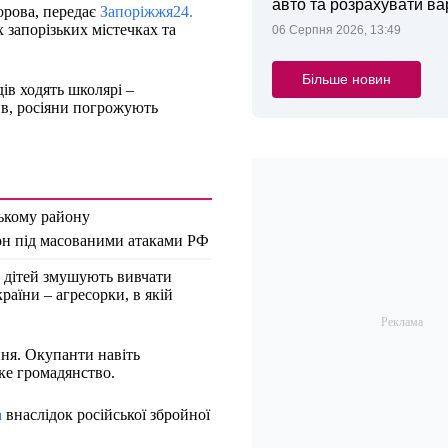
авто та розрахувати ва
орова, передає
Запоріжжя24.
поліса
 запорізьких містечках та
06 Серпня 2026, 13:49
Більше новин
ів ходять школярі –
ив, росіяни погрожують
зькому району
йон під масованими атаками РФ
х дітей змушують вивчати
країни – агресорки, в якій
ня. Окупанти навіть
ке громадянство.
а
внаслідок російської збройної