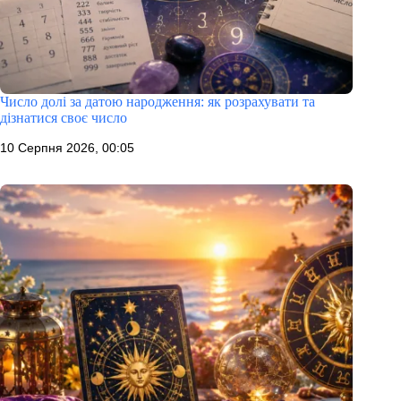
Число долі за датою народження: як розрахувати та
дізнатися своє число
10 Серпня 2026, 00:05