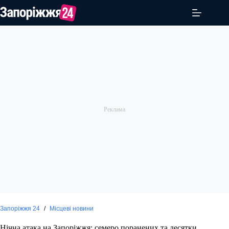
Перейти
до
вмісту
Запоріжжя 24
/
Місцеві новини
Нічна атака на Запоріжжя: семеро поранених та десятки