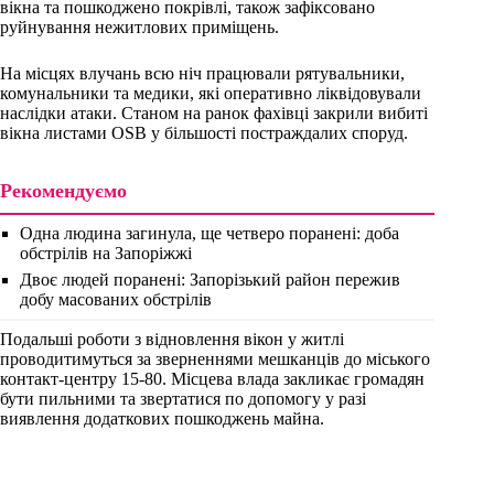
вікна та пошкоджено покрівлі, також зафіксовано
руйнування нежитлових приміщень.
На місцях влучань всю ніч працювали рятувальники,
комунальники та медики, які оперативно ліквідовували
наслідки атаки. Станом на ранок фахівці закрили вибиті
вікна листами OSB у більшості постраждалих споруд.
Рекомендуємо
Одна людина загинула, ще четверо поранені: доба
обстрілів на Запоріжжі
Двоє людей поранені: Запорізький район пережив
добу масованих обстрілів
Подальші роботи з відновлення вікон у житлі
проводитимуться за зверненнями мешканців до міського
контакт-центру 15-80. Місцева влада закликає громадян
бути пильними та звертатися по допомогу у разі
виявлення додаткових пошкоджень майна.