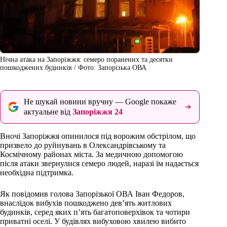
Нічна атака на Запоріжжя: семеро поранених та десятки
пошкоджених будинків / Фото: Запорізька ОВА
Не шукай новини вручну — Google покаже
актуальне від
Запоріжжя 24
Вночі Запоріжжя опинилося під ворожим обстрілом, що
призвело до руйнувань в Олександрівському та
Космічному районах міста. За медичною допомогою
після атаки звернулися семеро людей, наразі їм надається
необхідна підтримка.
Як повідомив голова Запорізької ОВА Іван Федоров,
внаслідок вибухів пошкоджено дев’ять житлових
будинків, серед яких п’ять багатоповерхівок та чотири
приватні оселі. У будівлях вибуховою хвилею вибито