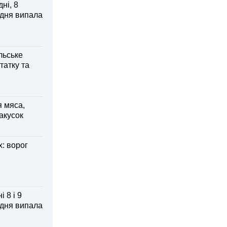
ні, 8
 дня випала
льське
татку та
я мяса,
акусок
: ворог
 8 і 9
 дня випала