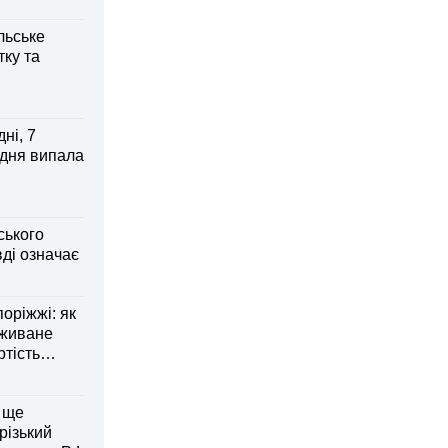
льське
тку та
ні, 7
 дня випала
ського
ді означає
оріжжі: як
вживане
ртість
 ще
різький