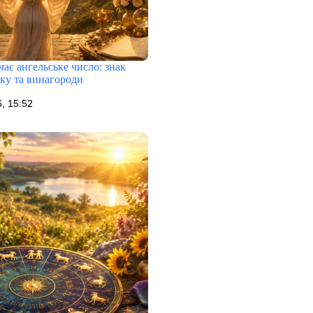
ає ангельське число: знак
тку та винагороди
, 15:52