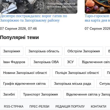
Десятеро постраждалих: ворог гатив по
Таро-гороскоп 
Запоріжжю та Запорізькому району
яка карта дня 
07 Серпня 2026, 07:46
07 Серпня 2026
Популярні теми
Запоріжжя
Запорізька область
Обстріли Запоріжжя
Іван Федоров
Запорізька ОВА
ЗСУ
Відключення сві
Новини Запорізької області
Поліція Запорізької області
П
Графік відключення світла
Запорізька міська рада
Ситуац
Загиблі
Транспорт Запоріжжя
Відключення світла у Запо
RSS-СТРІЧКА
ПРЕС-РЕЛІЗИ
РЕДАКЦІЯ ПОРТАЛУ
КОНТАКТИ