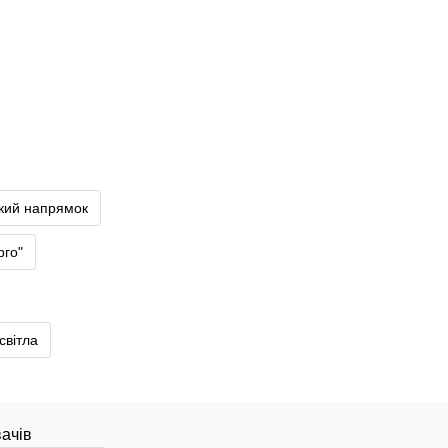
ький напрямок
рго"
світла