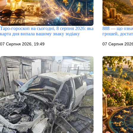
Таро-гороскоп на сьогодні, 8 серпня 2026: яка
888 — що означ
карта дня випала вашому знаку зодіаку
грошей, доста
07 Серпня 2026, 19:49
07 Серпня 2026