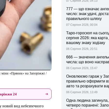
07 Серпня 2026, 04:13
777 — що означає анге
число: знак удачі, доста
правильного шляху
07 Серпня 2026, 00:04
Таро-гороскоп на сьогод
серпня 2026: яка карта
вашому знаку зодіаку
06 Серпня 2026, 20:51
666 — значення ангель
числа: що воно насправ
06 Серпня 2026, 15:47
і міни «Пряник» на Запоріжжі /
Оновлюємо гараж у Зап
правильно оформити 
авто та розрахувати ва
поліса
06 Серпня 2026, 13:49
оріжжя 24
Одна людина загинула,
четверо поранені: Запо
ку новий вид небезпечного