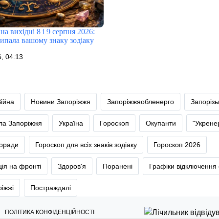
на вихідні 8 і 9 серпня 2026:
випала вашому знаку зодіаку
, 04:13
Війна
Новини Запоріжжя
Запоріжжяобленерго
Запоріз
тла Запоріжжя
Україна
Гороскоп
Окупанти
"Укрене
оради
Гороскоп для всіх знаків зодіаку
Гороскоп 2026
ія на фронті
Здоров'я
Поранені
Графіки відключення 
ріжжі
Постраждалі
ПОЛІТИКА КОНФІДЕНЦІЙНОСТІ