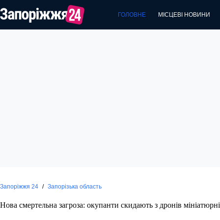
Перейти
до
ГОЛОВНЕ
МІСЦЕВІ НОВИНИ
вмісту
Запоріжжя 24
/
Запорізька область
Нова смертельна загроза: окупанти скидають з дронів мініатюрн