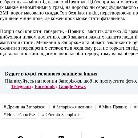
озброєння — міни під назвою «Пряник». Ці боєприпаси мають в
їх майже непомітними у траві, на дорогах чи серед будівельного
ЗМІ, ворог масовано скидає їх з безпілотників, перетворюючи пр
суцільне мінне поле, де кожен крок може стати фатальним.
Попри свої крихітні габарити, «Пряник» містить близько 30 грамі
вибухівки цілком достатньо, щоб завдати важких каліцтв людині
ампутації стопи. Мешканців Запоріжжя та області закликають б
сходити з перевірених стежок та в жодному разі не торкатися під
що ворог постійно вдосконалює засоби терору, тому ваша обереж
Будьте в курсі головного раніше за інших
Підписуйтесь на новини Запоріжжя, щоб не пропустити фото, в
—
Telegram
/
Facebook
/
Google News
#
Дрони на Запоріжжі
#
Запоріжжя новини
#
Міна Пряник
#
#
Нова зброя РФ
#
Обстріл Запоріжжя