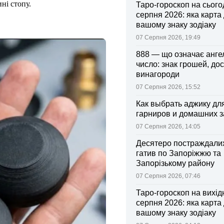
ині стопу.
Таро-гороскоп на сьогод
серпня 2026: яка карта
вашому знаку зодіаку
07 Серпня 2026, 19:49
888 — що означає анге
число: знак грошей, дос
винагороди
07 Серпня 2026, 15:52
Как выбрать аджику дл
гарниров и домашних з
07 Серпня 2026, 14:05
Десятеро постраждалих
гатив по Запоріжжю та
Запорізькому району
07 Серпня 2026, 07:46
Таро-гороскоп на вихідні
серпня 2026: яка карта
вашому знаку зодіаку