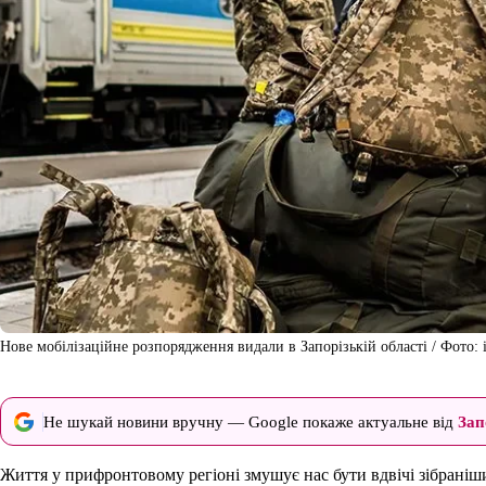
Нове мобілізаційне розпорядження видали в Запорізькій області / Фото:
Не шукай новини вручну — Google покаже актуальне від
Зап
Життя у прифронтовому регіоні змушує нас бути вдвічі зібраніш