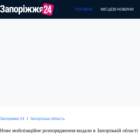
Перейти
до
ГОЛОВНЕ
МІСЦЕВІ НОВИНИ
вмісту
Запоріжжя 24
/
Запорізька область
Нове мобілізаційне розпорядження видали в Запорізькій області