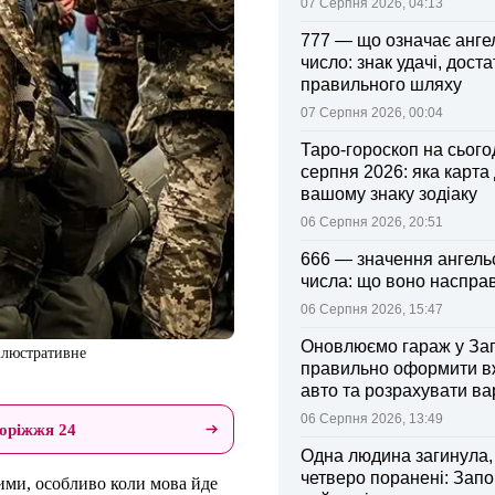
07 Серпня 2026, 04:13
777 — що означає анге
число: знак удачі, доста
правильного шляху
07 Серпня 2026, 00:04
Таро-гороскоп на сьогод
серпня 2026: яка карта
вашому знаку зодіаку
06 Серпня 2026, 20:51
666 — значення ангель
числа: що воно насправ
06 Серпня 2026, 15:47
Оновлюємо гараж у Зап
 ілюстративне
правильно оформити 
авто та розрахувати ва
поліса
06 Серпня 2026, 13:49
оріжжя 24
Одна людина загинула,
четверо поранені: Запо
ими, особливо коли мова йде