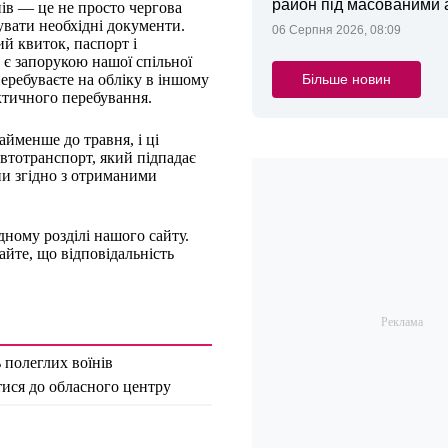
район під масованими
нів — це не просто чергова
увати необхідні документи.
06 Серпня 2026, 08:09
ий квиток, паспорт і
з є запорукою нашої спільної
Більше новин
еребуваєте на обліку в іншому
актичного перебування.
йменше до травня, і ці
втотранспорт, який підпадає
ни згідно з отриманими
дному розділі нашого сайту.
айте, що відповідальність
ь полеглих воїнів
тися до обласного центру