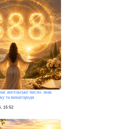
ає ангельське число: знак
тку та винагороди
, 15:52