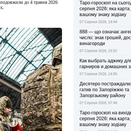
о подовжили до 4 травня 2026
Таро-гороскоп на сьогод
х.
серпня 2026: яка карта
вашому знаку зодіаку
07 Серпня 2026, 19:49
888 — що означає анге
число: знак грошей, дос
винагороди
07 Серпня 2026, 15:52
Как выбрать аджику дл
гарниров и домашних з
07 Серпня 2026, 14:05
Десятеро постраждалих
гатив по Запоріжжю та
Запорізькому району
07 Серпня 2026, 07:46
Таро-гороскоп на вихідні
серпня 2026: яка карта
вашому знаку зодіаку