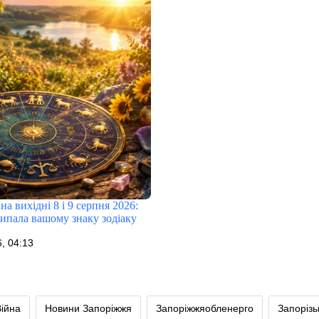
на вихідні 8 і 9 серпня 2026:
випала вашому знаку зодіаку
, 04:13
Війна
Новини Запоріжжя
Запоріжжяобленерго
Запоріз