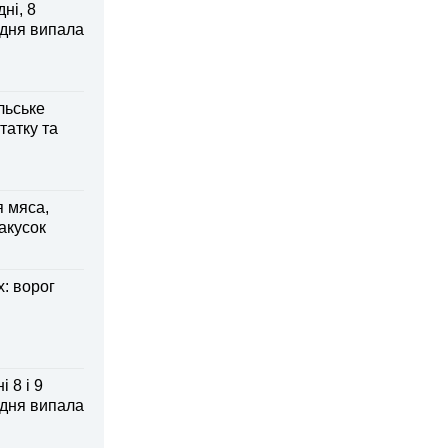
ні, 8
 дня випала
льське
татку та
я мяса,
акусок
: ворог
 8 і 9
 дня випала