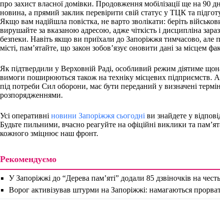
про захист власної домівки. Продовження мобілізації ще на 90 д
новина, а прямий заклик перевірити свій статус у ТЦК та підгот
Якщо вам надійшла повістка, не варто зволікати: беріть військов
вирушайте за вказаною адресою, адже чіткість і дисципліна зара
безпеки. Навіть якщо ви приїхали до Запоріжжя тимчасово, але п
місті, пам’ятайте, що закон зобов’язує оновити дані за місцем ф
Як підтвердили у Верховній Раді, особливий режим діятиме щона
вимоги поширюються також на техніку місцевих підприємств. А
під потреби Сил оборони, має бути переданий у визначені термі
розпорядженнями.
Усі оперативні
новини Запоріжжя сьогодні
ви знайдете у відпові
Будьте пильними, вчасно реагуйте на офіційні виклики та пам’ят
кожного зміцнює наш фронт.
Рекомендуємо
У Запоріжжі до “Дерева пам’яті” додали 85 дзвіночків на чест
Ворог активізував штурми на Запоріжжі: намагаються прорва