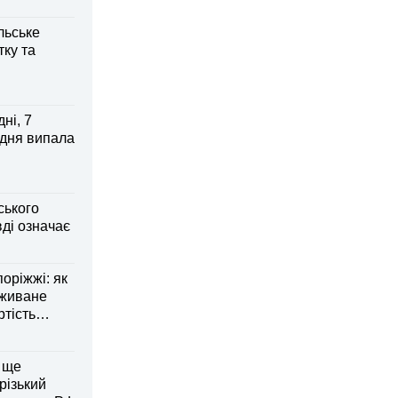
льське
тку та
ні, 7
 дня випала
ського
ді означає
оріжжі: як
вживане
ртість
 ще
різький