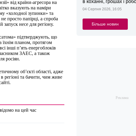
в коханні, грошах і робо
нзії» від країни-агресора на
ітко вказують на наміри
04 Серпня 2026, 16:05
му «холодної зупинки» та
не просто папірці, а спроба
Більше новин
й запуск несе для регіону.
Росатома» підтверджують, що
 їхнім планом, протягом
сі інші п’ять енергоблоків
власником ЗАЕС, а також
я росіян.
тичному об’єкті області, адже
 в регіоні та бачити, чим живе
сайті.
відомо на цей час