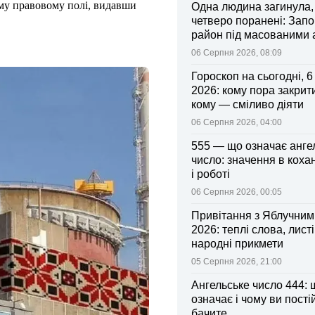
єму правовому полі, видавши
Одна людина загинула,
четверо поранені: Запо
район під масованими
06 Серпня 2026, 08:09
Гороскоп на сьогодні, 
2026: кому пора закрити
кому — сміливо діяти
06 Серпня 2026, 04:00
555 — що означає анге
число: значення в коха
і роботі
06 Серпня 2026, 00:05
Привітання з Яблучни
2026: теплі слова, листі
народні прикмети
05 Серпня 2026, 21:00
Ангельське число 444: 
означає і чому ви пості
бачите