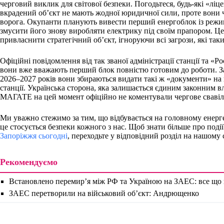
черговий виклик для світової безпеки. Погодьтеся, будь-які «ліце
вкрадений об’єкт не мають жодної юридичної сили, проте вони ч
ворога. Окупанти планують вивести перший енергоблок із режи
змусити його знову виробляти електрику під своїм прапором. Це 
привласнити стратегічний об’єкт, ігноруючи всі загрози, які таки
Офіційні повідомлення від так званої адміністрації станції та «
вони вже вважають перший блок повністю готовим до роботи. За
2026–2027 років вони збираються видати такі ж «документи» на в
станції. Українська сторона, яка залишається єдиним законним 
МАГАТЕ на цей момент офіційно не коментували чергове свавілл
Ми уважно стежимо за тим, що відбувається на головному енерге
це стосується безпеки кожного з нас. Щоб знати більше про події
Запоріжжя сьогодні
, переходьте у відповідний розділ на нашому 
Рекомендуємо
Встановлено перемир’я між РФ та Україною на ЗАЕС: все що 
ЗАЕС перетворили на військовий об’єкт: Андрющенко