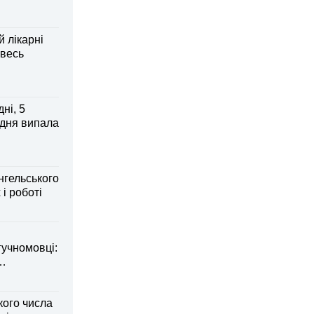
й лікарні
 весь
ні, 5
 дня випала
нгельського
 і роботі
гучномовці:
кого числа