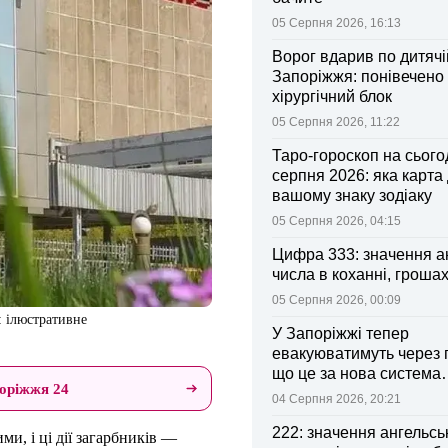
05 Серпня 2026, 16:13
Ворог вдарив по дитячі
Запоріжжя: понівечено
хірургічний блок
05 Серпня 2026, 11:22
Таро-гороскоп на сьогод
серпня 2026: яка карта
вашому знаку зодіаку
05 Серпня 2026, 04:15
Цифра 333: значення а
числа в коханні, грошах
05 Серпня 2026, 00:09
: ілюстративне
У Запоріжжі тепер
евакуюватимуть через 
що це за нова система
оріжжя 24
оповіщення
04 Серпня 2026, 20:21
222: значення ангельсь
и, і ці дії загарбників —