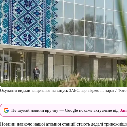
Окупанти видали «ліцензію» на запуск ЗАЕС: що відомо на зараз / Фото
Не шукай новини вручну — Google покаже актуальне від
Зап
Новини навколо нашої атомної станції стають дедалі тривожнішим