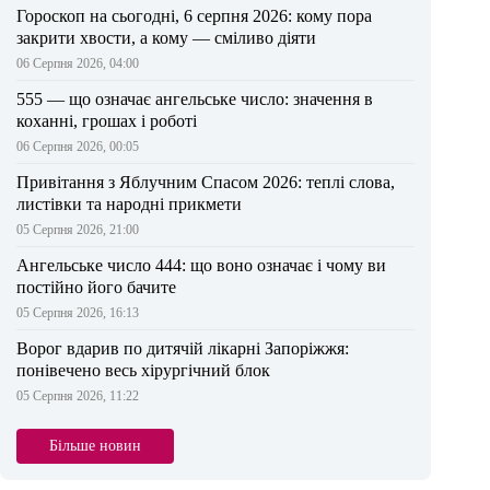
Гороскоп на сьогодні, 6 серпня 2026: кому пора
закрити хвости, а кому — сміливо діяти
06 Серпня 2026, 04:00
555 — що означає ангельське число: значення в
коханні, грошах і роботі
06 Серпня 2026, 00:05
Привітання з Яблучним Спасом 2026: теплі слова,
листівки та народні прикмети
05 Серпня 2026, 21:00
Ангельське число 444: що воно означає і чому ви
постійно його бачите
05 Серпня 2026, 16:13
Ворог вдарив по дитячій лікарні Запоріжжя:
понівечено весь хірургічний блок
05 Серпня 2026, 11:22
Більше новин