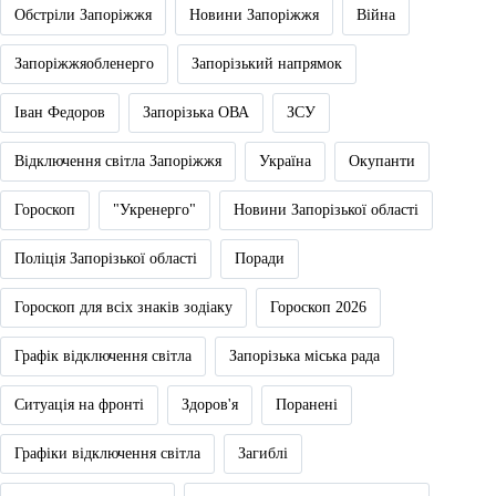
Обстріли Запоріжжя
Новини Запоріжжя
Війна
Запоріжжяобленерго
Запорізький напрямок
Іван Федоров
Запорізька ОВА
ЗСУ
Відключення світла Запоріжжя
Україна
Окупанти
Гороскоп
"Укренерго"
Новини Запорізької області
Поліція Запорізької області
Поради
Гороскоп для всіх знаків зодіаку
Гороскоп 2026
Графік відключення світла
Запорізька міська рада
Ситуація на фронті
Здоров'я
Поранені
Графіки відключення світла
Загиблі