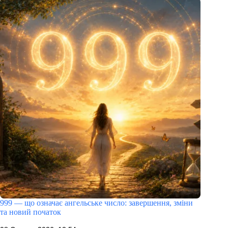
999 — що означає ангельське число: завершення, зміни
та новий початок