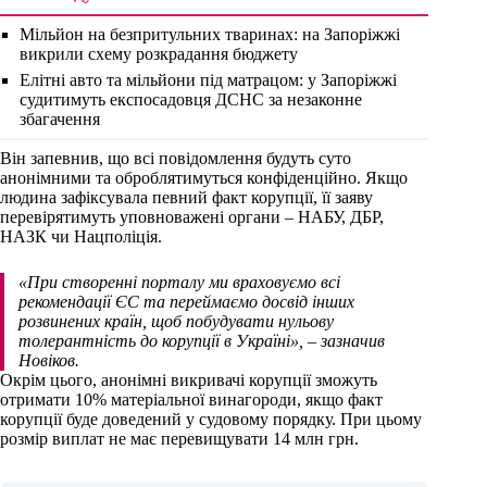
Мільйон на безпритульних тваринах: на Запоріжжі
викрили схему розкрадання бюджету
Елітні авто та мільйони під матрацом: у Запоріжжі
судитимуть експосадовця ДСНС за незаконне
збагачення
Він запевнив, що всі повідомлення будуть суто
анонімними та оброблятимуться конфіденційно. Якщо
людина зафіксувала певний факт корупції, її заяву
перевірятимуть уповноважені органи – НАБУ, ДБР,
НАЗК чи Нацполіція.
«При створенні порталу ми враховуємо всі
рекомендації ЄС та переймаємо досвід інших
розвинених країн, щоб побудувати нульову
толерантність до корупції в Україні»,
– зазначив
Новіков.
Окрім цього, анонімні викривачі корупції зможуть
отримати 10% матеріальної винагороди, якщо факт
корупції буде доведений у судовому порядку. При цьому
розмір виплат не має перевищувати 14 млн грн.