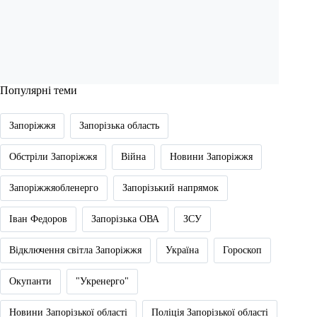
Популярні теми
Запоріжжя
Запорізька область
Обстріли Запоріжжя
Війна
Новини Запоріжжя
Запоріжжяобленерго
Запорізький напрямок
Іван Федоров
Запорізька ОВА
ЗСУ
Відключення світла Запоріжжя
Україна
Гороскоп
Окупанти
"Укренерго"
Новини Запорізької області
Поліція Запорізької області