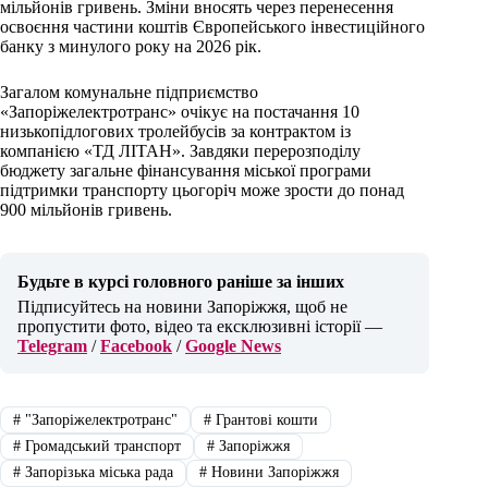
мільйонів гривень. Зміни вносять через перенесення
освоєння частини коштів Європейського інвестиційного
банку з минулого року на 2026 рік.
Загалом комунальне підприємство
«Запоріжелектротранс» очікує на постачання 10
низькопідлогових тролейбусів за контрактом із
компанією «ТД ЛІТАН». Завдяки перерозподілу
бюджету загальне фінансування міської програми
підтримки транспорту цьогоріч може зрости до понад
900 мільйонів гривень.
Будьте в курсі головного раніше за інших
Підписуйтесь на новини Запоріжжя, щоб не
пропустити фото, відео та ексклюзивні історії —
Telegram
/
Facebook
/
Google News
#
"Запоріжелектротранс"
#
Грантові кошти
#
Громадський транспорт
#
Запоріжжя
#
Запорізька міська рада
#
Новини Запоріжжя