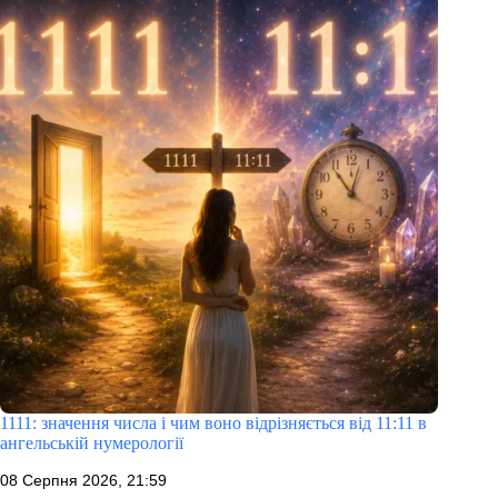
1111: значення числа і чим воно відрізняється від 11:11 в
ангельській нумерології
08 Серпня 2026, 21:59