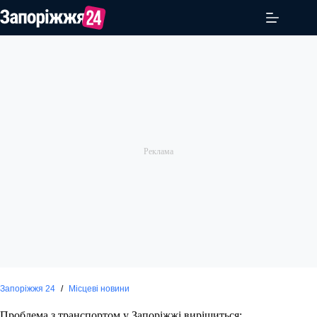
Перейти
до
вмісту
Запоріжжя 24
/
Місцеві новини
Проблема з транспортом у Запоріжжі вирішиться: