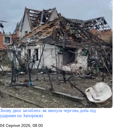
Знову двоє загиблих: як минула чергова доба під
ударами на Запоріжжі
04 Серпня 2026, 08:00