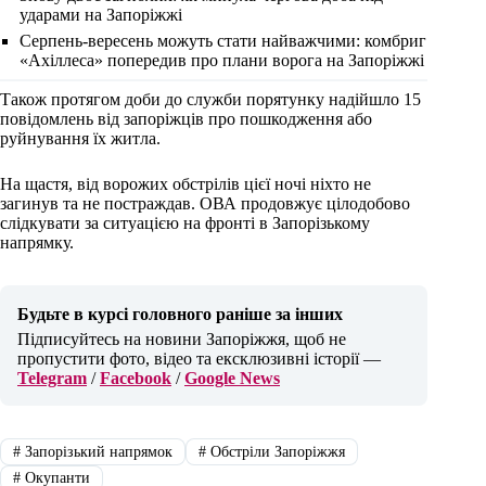
ударами на Запоріжжі
Серпень-вересень можуть стати найважчими: комбриг
«Ахіллеса» попередив про плани ворога на Запоріжжі
Також протягом доби до служби порятунку надійшло 15
повідомлень від запоріжців про пошкодження або
руйнування їх житла.
На щастя, від ворожих обстрілів цієї ночі ніхто не
загинув та не постраждав. ОВА продовжує цілодобово
слідкувати за ситуацією на фронті в Запорізькому
напрямку.
Будьте в курсі головного раніше за інших
Підписуйтесь на новини Запоріжжя, щоб не
пропустити фото, відео та ексклюзивні історії —
Telegram
/
Facebook
/
Google News
#
Запорізький напрямок
#
Обстріли Запоріжжя
#
Окупанти