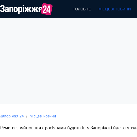
Перейти
до
ГОЛОВНЕ
МІСЦЕВІ НОВИНИ
вмісту
Запоріжжя 24
/
Місцеві новини
Ремонт зруйнованих росіянами будинків у Запоріжжі йде за чітк