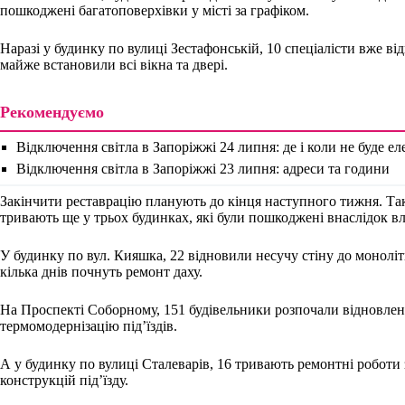
пошкоджені багатоповерхівки у місті за графіком.
Наразі у будинку по вулиці Зестафонській, 10 спеціалісти вже ві
майже встановили всі вікна та двері.
Рекомендуємо
Відключення світла в Запоріжжі 24 липня: де і коли не буде е
Відключення світла в Запоріжжі 23 липня: адреси та години
Закінчити реставрацію планують до кінця наступного тижня. Так
тривають ще у трьох будинках, які були пошкоджені внаслідок вл
У будинку по вул. Кияшка, 22 відновили несучу стіну до моноліт
кілька днів почнуть ремонт даху.
На Проспекті Соборному, 151 будівельники розпочали відновлен
термомодернізацію під’їздів.
А у будинку по вулиці Сталеварів, 16 тривають ремонтні роботи 
конструкцій під’їзду.