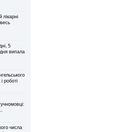
й лікарні
 весь
ні, 5
 дня випала
нгельського
 і роботі
гучномовці:
кого числа