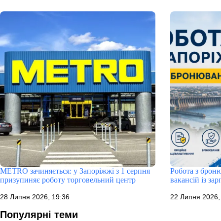
METRO зачиняється: у Запоріжжі з 1 серпня
Робота з броню
призупиняє роботу торговельний центр
вакансій із за
28 Липня 2026, 19:36
22 Липня 2026,
Популярні теми