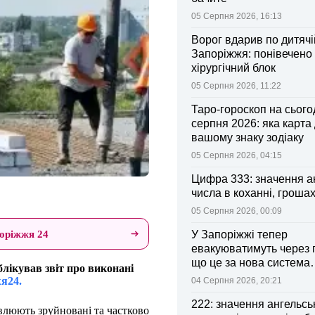
05 Серпня 2026, 16:13
Ворог вдарив по дитячі
Запоріжжя: понівечено
хірургічний блок
05 Серпня 2026, 11:22
Таро-гороскоп на сьогод
серпня 2026: яка карта
вашому знаку зодіаку
05 Серпня 2026, 04:15
Цифра 333: значення а
числа в коханні, грошах
05 Серпня 2026, 00:09
оріжжя 24
У Запоріжжі тепер
евакуюватимуть через 
що це за нова система
лікував звіт про виконані
оповіщення
я24.
04 Серпня 2026, 20:21
222: значення ангельсь
овлюють зруйновані та частково