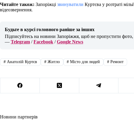
Читайте також:
Запоріжці
звинуватили
Куртєва у розтраті міль
відеозвернення.
Будьте в курсі головного раніше за інших
Підписуйтесь на новини Запоріжжя, щоб не пропустити фото, в
—
Telegram
/
Facebook
/
Google News
#
Анатолій Куртєв
#
Житло
#
Місто для людей
#
Ремонт
Новини партнерів