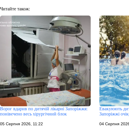
Читайте також:
Ворог вдарив по дитячій лікарні Запоріжжя:
Евакуюють дит
понівечено весь хірургічний блок
Запоріжжі очі
05 Серпня 2026, 11:22
04 Серпня 2026