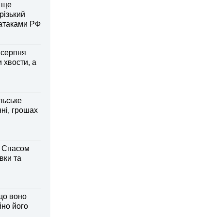
 ще
різький
 атаками РФ
6 серпня
 хвости, а
льське
нні, грошах
м Спасом
вки та
що воно
йно його