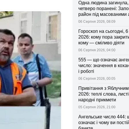
Одна людина загинула,
четверо поранені: Запо
район під масованими
06 Серпня 2026, 08:09
Гороскоп на сьогодні, 
2026: кому пора закрити
кому — сміливо діяти
06 Серпня 2026, 04:00
555 — що означає анге
число: значення в коха
і роботі
06 Серпня 2026, 00:05
Привітання з Яблучни
2026: теплі слова, листі
народні прикмети
05 Серпня 2026, 21:00
Ангельське число 444: 
означає і чому ви пості
бачите