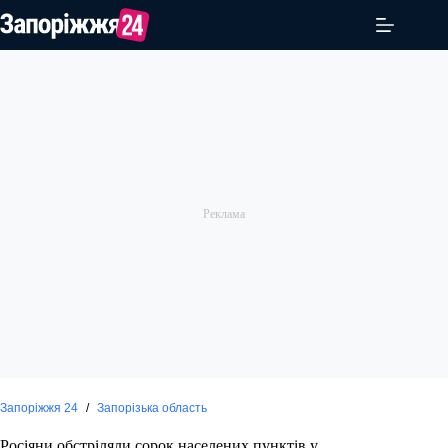
Перейти
до
вмісту
Запоріжжя 24
/
Запорізька область
Росіяни обстріляли сорок населених пунктів у