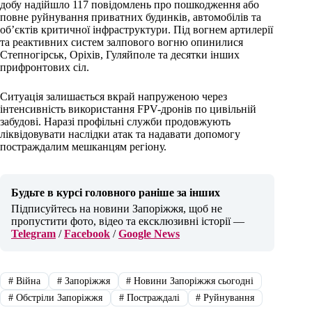
добу надійшло 117 повідомлень про пошкодження або
повне руйнування приватних будинків, автомобілів та
об’єктів критичної інфраструктури. Під вогнем артилерії
та реактивних систем залпового вогню опинилися
Степногірськ, Оріхів, Гуляйполе та десятки інших
прифронтових сіл.
Ситуація залишається вкрай напруженою через
інтенсивність використання FPV-дронів по цивільній
забудові. Наразі профільні служби продовжують
ліквідовувати наслідки атак та надавати допомогу
постраждалим мешканцям регіону.
Будьте в курсі головного раніше за інших
Підписуйтесь на новини Запоріжжя, щоб не
пропустити фото, відео та ексклюзивні історії —
Telegram
/
Facebook
/
Google News
#
Війна
#
Запоріжжя
#
Новини Запоріжжя сьогодні
#
Обстріли Запоріжжя
#
Постраждалі
#
Руйнування