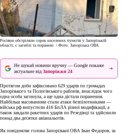
Росіяни обстріляли сорок населених пунктів у Запорізькій
області, є загиблі та поранені / Фото: Запорізька ОВА
Не шукай новини вручну — Google покаже
актуальне від
Запоріжжя 24
Протягом доби зафіксовано 629 ударів по громадах
Запорізького та Пологівського районів, внаслідок чого
одна особа загинула, а ще одна дістала поранення.
Найбільш масованими стали атаки безпілотниками —
війська рф випустили 416 БпЛА різної модифікації, а
також завдали ракетних ударів по Резедівці та здійснили
понад два десятки авіанальотів.
Як повідомляє голова Запорізької ОВА Іван Федоров, за