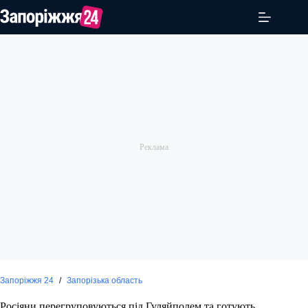
Перейти
до
вмісту
Запоріжжя 24
/
Запорізька область
Росіяни перегруповуються під Гуляйполем та готують