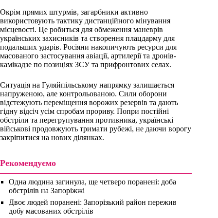
Окрім прямих штурмів, загарбники активно
використовують тактику дистанційного мінування
місцевості. Це робиться для обмеження маневрів
українських захисників та створення плацдарму для
подальших ударів. Росіяни накопичують ресурси для
масованого застосування авіації, артилерії та дронів-
камікадзе по позиціях ЗСУ та прифронтових селах.
Ситуація на Гуляйпільському напрямку залишається
напруженою, але контрольованою. Сили оборони
відстежують переміщення ворожих резервів та дають
гідну відсіч усім спробам прориву. Попри постійні
обстріли та перегрупування противника, українські
військові продовжують тримати рубежі, не даючи ворогу
закріпитися на нових ділянках.
Рекомендуємо
Одна людина загинула, ще четверо поранені: доба
обстрілів на Запоріжжі
Двоє людей поранені: Запорізький район пережив
добу масованих обстрілів