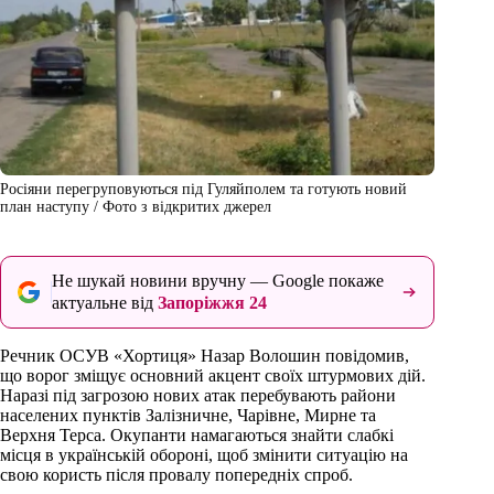
Росіяни перегруповуються під Гуляйполем та готують новий
план наступу / Фото з відкритих джерел
Не шукай новини вручну — Google покаже
актуальне від
Запоріжжя 24
Речник ОСУВ «Хортиця» Назар Волошин повідомив,
що ворог зміщує основний акцент своїх штурмових дій.
Наразі під загрозою нових атак перебувають райони
населених пунктів Залізничне, Чарівне, Мирне та
Верхня Терса. Окупанти намагаються знайти слабкі
місця в українській обороні, щоб змінити ситуацію на
свою користь після провалу попередніх спроб.