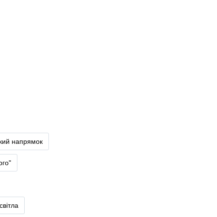
ький напрямок
рго"
світла