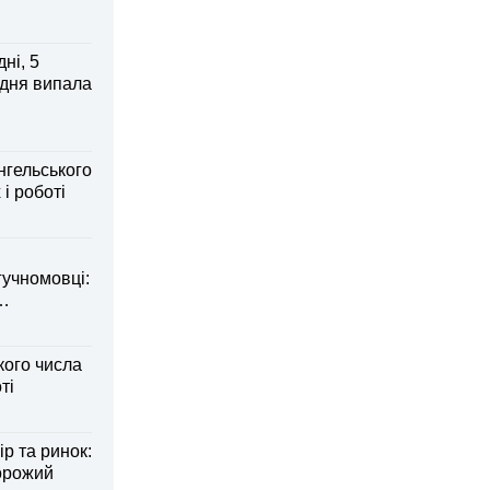
ні, 5
 дня випала
нгельського
 і роботі
гучномовці:
кого числа
ті
р та ринок:
ворожий