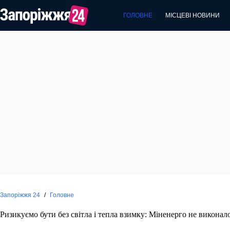
Перейти
до
ГОЛОВНЕ
МІСЦЕВІ НОВИНИ
вмісту
Запоріжжя 24
/
Головне
Ризикуємо бути без світла і тепла взимку: Міненерго не виконал