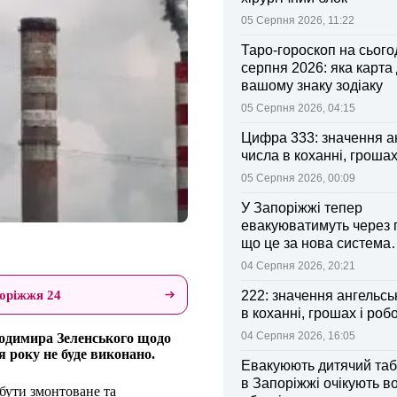
05 Серпня 2026, 11:22
Таро-гороскоп на сьогод
серпня 2026: яка карта
вашому знаку зодіаку
05 Серпня 2026, 04:15
Цифра 333: значення а
числа в коханні, грошах
05 Серпня 2026, 00:09
У Запоріжжі тепер
евакуюватимуть через 
що це за нова система
оповіщення
04 Серпня 2026, 20:21
оріжжя 24
222: значення ангельсь
в коханні, грошах і робо
04 Серпня 2026, 16:05
лодимира Зеленського щодо
я року не буде виконано.
Евакуюють дитячий табі
в Запоріжжі очікують 
бути змонтоване та