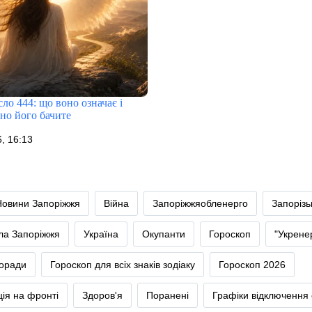
ло 444: що воно означає і
но його бачите
, 16:13
Новини Запоріжжя
Війна
Запоріжжяобленерго
Запоріз
тла Запоріжжя
Україна
Окупанти
Гороскоп
"Укрене
оради
Гороскоп для всіх знаків зодіаку
Гороскоп 2026
ія на фронті
Здоров'я
Поранені
Графіки відключення 