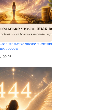
ає ангельське число: значення
ах і роботі
, 00:05