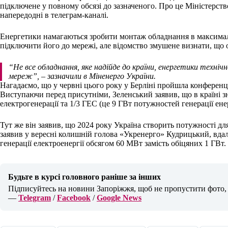
підключене у повному обсязі до зазначеного.
Про це Міністерств
напередодні в телеграм-каналі.
Енергетики намагаються зробити монтаж обладнання в максимал
підключити його до мережі, але відомство змушене визнати, що 
“Не все обладнання, яке надійде до країни, енергетики техні
мереж”,
– зазначили в
Міненерго України.
Нагадаємо, що у червні цього року у Берліні пройшла конференці
Виступаючи перед присутніми, Зеленський заявив, що в країні 
електрогенерації та 1/3 ГЕС (це 9 ГВт потужностей генерації енер
Тут же він заявив, що 2024 року Україна створить потужності для
заявив у вересні колишній голова «Укренерго» Кудрицький, вда
генерації електроенергії обсягом 60 МВт замість обіцяних 1 ГВт.
Будьте в курсі головного раніше за інших
Підписуйтесь на новини Запоріжжя, щоб не пропустити фото, в
—
Telegram
/
Facebook
/
Google News