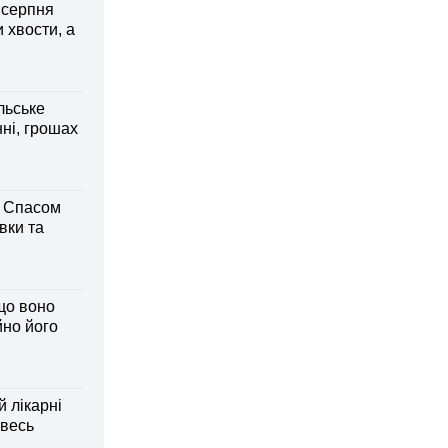
6 серпня
 хвости, а
льське
нні, грошах
м Спасом
вки та
що воно
йно його
й лікарні
 весь