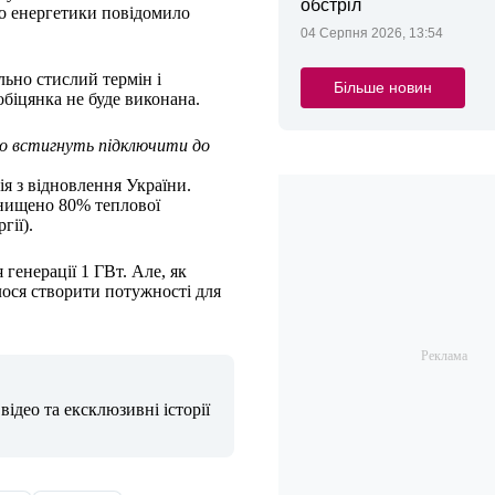
обстріл
о енергетики повідомило
04 Серпня 2026, 13:54
ьно стислий термін і
Більше новин
обіцянка не буде виконана.
чно встигнуть підключити до
я з відновлення України.
знищено 80% теплової
гії).
 генерації 1 ГВт.
Але, як
лося створити потужності для
ідео та ексклюзивні історії