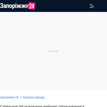
Перейти
до
вмісту
Запоріжжя 24
/
Корисні поради
Сервисное обслуживание майнинг-оборудования в