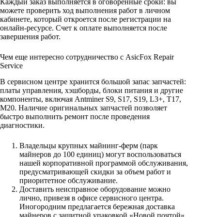
Каждый заказ выполняется в оговоренные сроки: вы
можете проверить ход выполнения работ в личном
кабинете, который откроется после регистрации на
онлайн-ресурсе. Счет к оплате выполняется после
завершения работ.
Чем еще интересно сотрудничество с
AsicFox Repair
Service
В сервисном центре хранится большой запас запчастей:
платы управления, хэшборды, блоки питания и другие
компоненты, включая Antminer S9, S17, S19, L3+, T17,
M20. Наличие оригинальных запчастей позволяет
быстро выполнить ремонт после проведения
диагностики.
Владельцы крупных майнинг-ферм (парк
майнеров до 100 единиц) могут воспользоваться
нашей корпоративной программой обслуживания,
предусматривающей скидки за объем работ и
приоритетное обслуживание.
Доставить неисправное оборудование можно
лично, привезя в офисе сервисного центра.
Иногородним предлагается бережная доставка
майнеров с защитной упаковкой «Новой почтой».