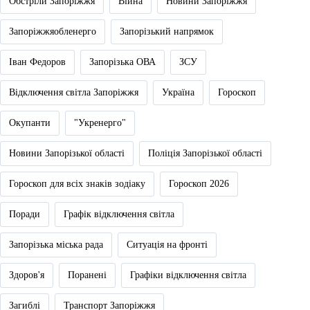
Обстріли Запоріжжя
Війна
Новини Запоріжжя
Запоріжжяобленерго
Запорізький напрямок
Іван Федоров
Запорізька ОВА
ЗСУ
Відключення світла Запоріжжя
Україна
Гороскоп
Окупанти
"Укренерго"
Новини Запорізької області
Поліція Запорізької області
Гороскоп для всіх знаків зодіаку
Гороскоп 2026
Поради
Графік відключення світла
Запорізька міська рада
Ситуація на фронті
Здоров'я
Поранені
Графіки відключення світла
Загиблі
Транспорт Запоріжжя