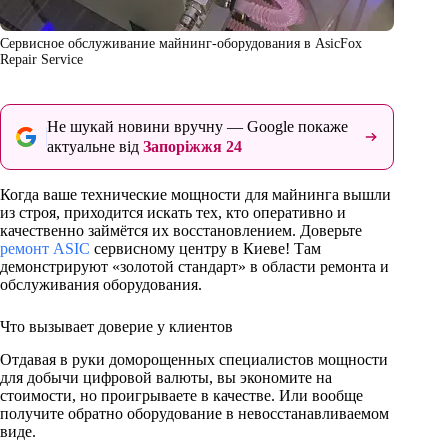
Сервисное обслуживание майнинг-оборудования в AsicFox
Repair Service
Не шукай новини вручну — Google покаже
актуальне від
Запоріжжя 24
Когда ваше технические мощности для майнинга вышли
из строя, приходится искать тех, кто оперативно и
качественно займётся их восстановлением. Доверьте
ремонт ASIC
сервисному центру в Киеве! Там
демонстрируют «золотой стандарт» в области ремонта и
обслуживания оборудования.
Что вызывает доверие у клиентов
Отдавая в руки доморощенных специалистов мощности
для добычи цифровой валюты, вы экономите на
стоимости, но проигрываете в качестве. Или вообще
получите обратно оборудование в невосстанавливаемом
виде.