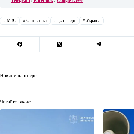
—
Telegram
/
Facebook
/
Google News
#
МВС
#
Статистика
#
Транспорт
#
Україна
Новини партнерів
Читайте також: