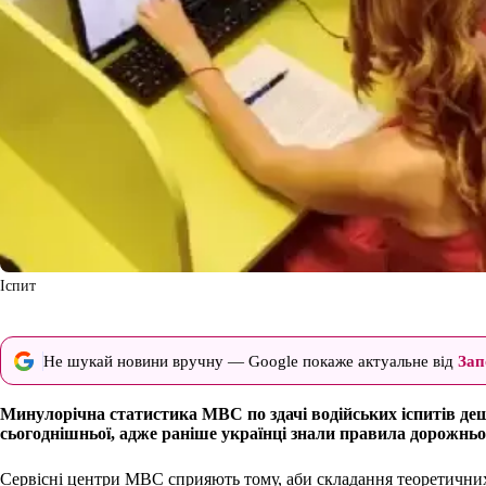
Іспит
Не шукай новини вручну — Google покаже актуальне від
Зап
Минулорічна статистика МВС по здачі водійських іспитів дещ
сьогоднішньої, адже раніше українці знали правила дорожньог
Сервісні центри МВС сприяють тому, аби складання теоретичних