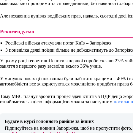
максимально прозорими та справедливими, без наявності хабарів
Але незаконна купівля водійських прав, нажаль, сьогодні досі іс
Рекомендуємо
Російські війська атакували потяг Київ – Запоріжжя
З понеділка деякі поїзди більше не доїжджатимуть до Запоріж
У цьому році теоретичні іспити з першої спроби склали 23% майб
заняття з першого разу засвоїли всього 36% учнів.
У минулих роках ці показники були набагато кращими – 40% і ви
автомобілісти все ж користуються можливістю придбати права без
Тому МВС планує зробити процес здачі іспитів з ПДР дещо жор
ознайомитись з цією інформацією можна за наступним
посиланн
Будьте в курсі головного раніше за інших
Підписуйтесь на новини Запоріжжя, щоб не пропустити фото, в