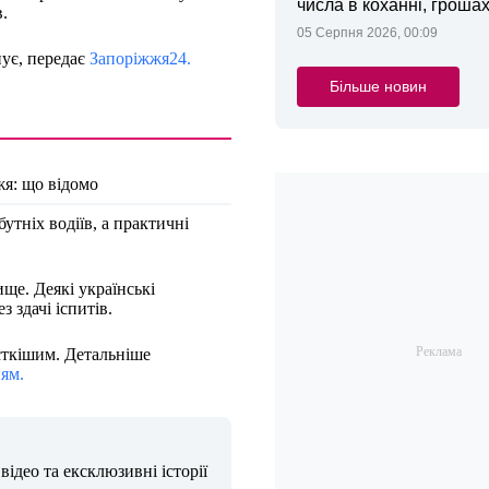
числа в коханні, грошах
.
05 Серпня 2026, 00:09
нує, передає
Запоріжжя24.
Більше новин
жя: що відомо
утніх водіїв, а практичні
ще. Деякі українські
 здачі іспитів.
сткішим. Детальніше
ям.
ідео та ексклюзивні історії