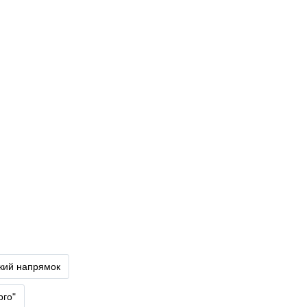
ький напрямок
рго"