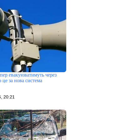
епер евакуюватимуть через
 це за нова система
, 20:21