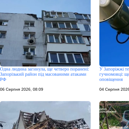
Одна людина загинула, ще четверо поранені:
У Запоріжжі т
Запорізький район під масованими атаками
гучномовці: що
РФ
оповіщення
06 Серпня 2026, 08:09
04 Серпня 2026