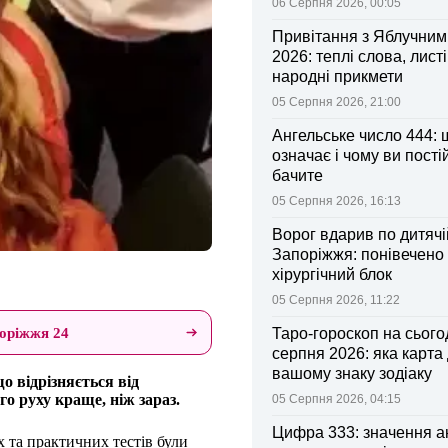
06 Серпня 2026, 00:05
Привітання з Яблучни
2026: теплі слова, листі
народні прикмети
05 Серпня 2026, 21:00
Ангельське число 444: 
означає і чому ви пості
бачите
05 Серпня 2026, 16:13
Ворог вдарив по дитячі
Запоріжжя: понівечено
хірургічний блок
05 Серпня 2026, 11:22
оріжжя 24
Таро-гороскоп на сьогод
серпня 2026: яка карта
вашому знаку зодіаку
о відрізняється від
о руху краще, ніж зараз.
05 Серпня 2026, 04:15
Цифра 333: значення а
 та практичних тестів були