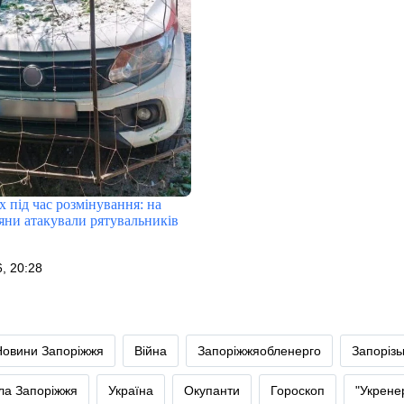
х під час розмінування: на
яни атакували рятувальників
, 20:28
Новини Запоріжжя
Війна
Запоріжжяобленерго
Запоріз
тла Запоріжжя
Україна
Окупанти
Гороскоп
"Укрене