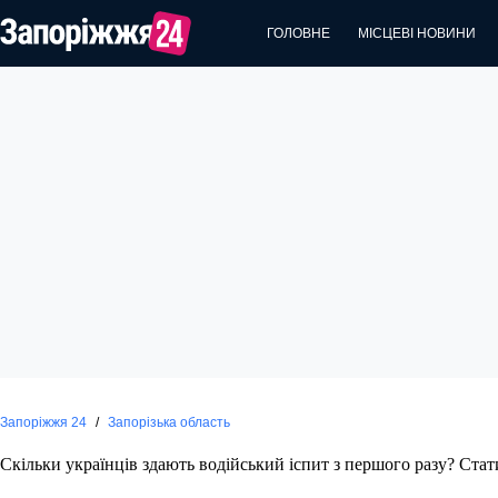
Перейти
до
ГОЛОВНЕ
МІСЦЕВІ НОВИНИ
вмісту
Запоріжжя 24
/
Запорізька область
Скільки українців здають водійський іспит з першого разу? Стат