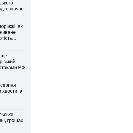
ського
ді означає
оріжжі: як
вживане
ртість
 ще
різький
 атаками РФ
6 серпня
 хвости, а
льське
нні, грошах