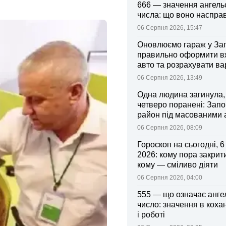
666 — значення ангель
числа: що воно насправ
06 Серпня 2026, 15:47
Оновлюємо гараж у Зап
правильно оформити 
авто та розрахувати ва
поліса
06 Серпня 2026, 13:49
Одна людина загинула,
четверо поранені: Запо
район під масованими
06 Серпня 2026, 08:09
Гороскоп на сьогодні, 
2026: кому пора закрити
кому — сміливо діяти
06 Серпня 2026, 04:00
555 — що означає анге
число: значення в коха
і роботі