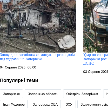
Знову двоє загиблих: як минула чергова доба
Удар по сапера
під ударами на Запоріжжі
Запоріжжі росі
ДСНС
04 Серпня 2026, 08:00
03 Серпня 2026
Популярні теми
Запоріжжя
Запорізька область
Обстріли Запоріжжя
Іван Федоров
Запорізька ОВА
ЗСУ
Відключення сві