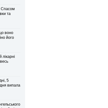
м Спасом
вки та
що воно
йно його
й лікарні
 весь
ні, 5
 дня випала
нгельського