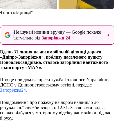
Фото з місця події
Не шукай новини вручну — Google покаже
актуальне від
Запоріжжя 24
Вдень 31 липня на автомобільній ділянці дороги
«Дніпро-Запоріжжя», поблизу населеного пункту
Новоалександрівка, сталось загоряння вантажного
транспорту «MAN».
Про це повідомляє прес-служба Головного Управління
ДСНС у Дніпропетровському регіоні, передає
Запоріжжя24.
Повідомлення про пожежу на дорозі надійшло до
рятувальної служби вчора, о 12:31. За словами водія,
спалах відбувся у моторному відсіку вантажівки під час
її руху.