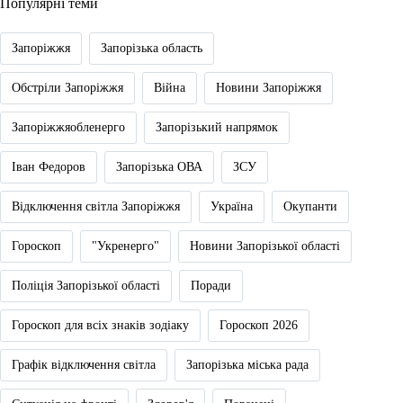
Популярні теми
Запоріжжя
Запорізька область
Обстріли Запоріжжя
Війна
Новини Запоріжжя
Запоріжжяобленерго
Запорізький напрямок
Іван Федоров
Запорізька ОВА
ЗСУ
Відключення світла Запоріжжя
Україна
Окупанти
Гороскоп
"Укренерго"
Новини Запорізької області
Поліція Запорізької області
Поради
Гороскоп для всіх знаків зодіаку
Гороскоп 2026
Графік відключення світла
Запорізька міська рада