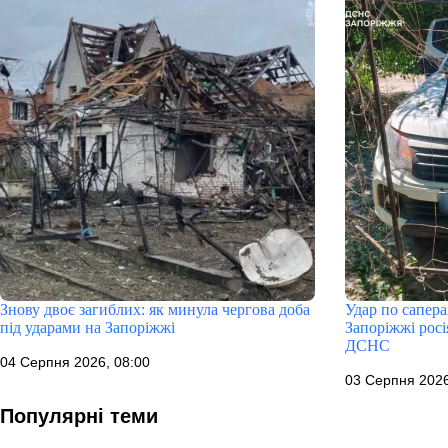
Знову двоє загиблих: як минула чергова доба
Удар по сапера
під ударами на Запоріжжі
Запоріжжі росі
ДСНС
04 Серпня 2026, 08:00
03 Серпня 2026
Популярні теми