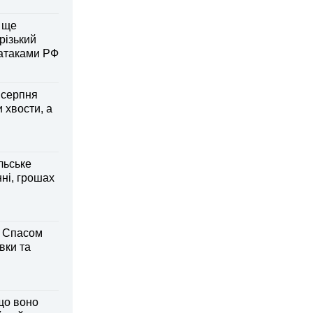
 ще
різький
 атаками РФ
6 серпня
 хвости, а
льське
нні, грошах
м Спасом
вки та
що воно