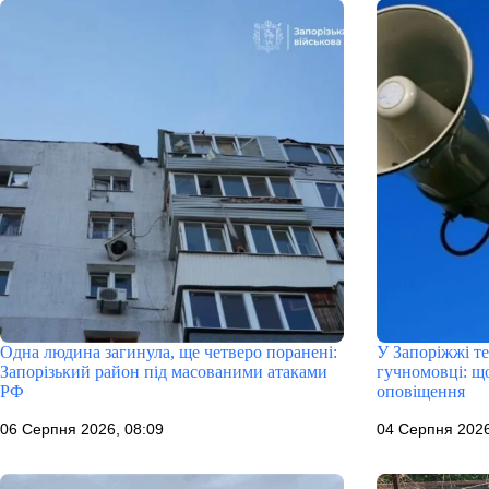
Одна людина загинула, ще четверо поранені:
У Запоріжжі т
Запорізький район під масованими атаками
гучномовці: що
РФ
оповіщення
06 Серпня 2026, 08:09
04 Серпня 2026