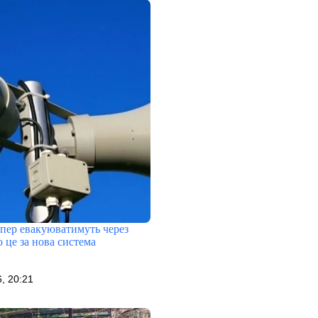
епер евакуюватимуть через
 це за нова система
, 20:21