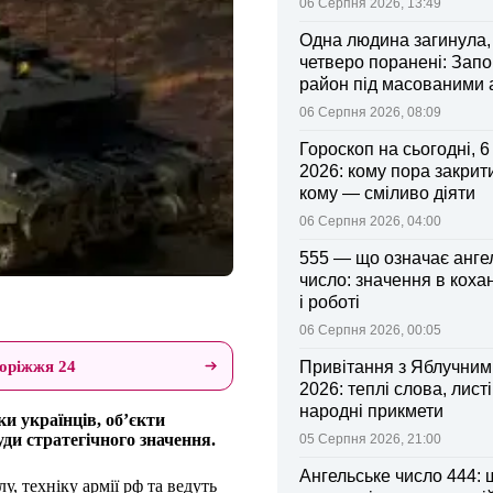
06 Серпня 2026, 13:49
Одна людина загинула,
четверо поранені: Запо
район під масованими
06 Серпня 2026, 08:09
Гороскоп на сьогодні, 
2026: кому пора закрити
кому — сміливо діяти
06 Серпня 2026, 04:00
555 — що означає анге
число: значення в коха
і роботі
06 Серпня 2026, 00:05
оріжжя 24
Привітання з Яблучни
2026: теплі слова, листі
народні прикмети
ки українців, об’єкти
ди стратегічного значення.
05 Серпня 2026, 21:00
Ангельське число 444: 
 техніку армії рф та ведуть