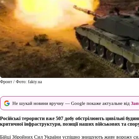
Фронт / Фото: fakty.ua
Не шукай новини вручну — Google покаже актуальне від
Зап
Російські терористи вже 507 добу обстрілюють цивільні будин
критичної інфраструктури, позиції наших військових та спору
Бійці Збройних Сил України успішно знищують живу ворожу силу,