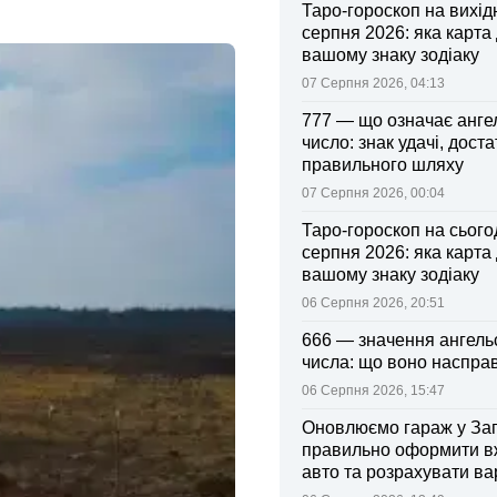
Таро-гороскоп на вихідні
серпня 2026: яка карта
вашому знаку зодіаку
07 Серпня 2026, 04:13
777 — що означає анге
число: знак удачі, доста
правильного шляху
07 Серпня 2026, 00:04
Таро-гороскоп на сьогод
серпня 2026: яка карта
вашому знаку зодіаку
06 Серпня 2026, 20:51
666 — значення ангель
числа: що воно насправ
06 Серпня 2026, 15:47
Оновлюємо гараж у Зап
правильно оформити 
авто та розрахувати ва
поліса