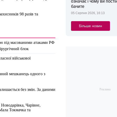
означає і чому ви пості
бачите
05 Серпня 2026, 16:13
ахисників 98 разів та
Більше новин
йон під масованими атаками РФ
хірургічний блок
ласної військової
ічний мешканець одного з
алишається без змін. За даними
 Новодарівка, Чарівне,
Мала Токмачка та