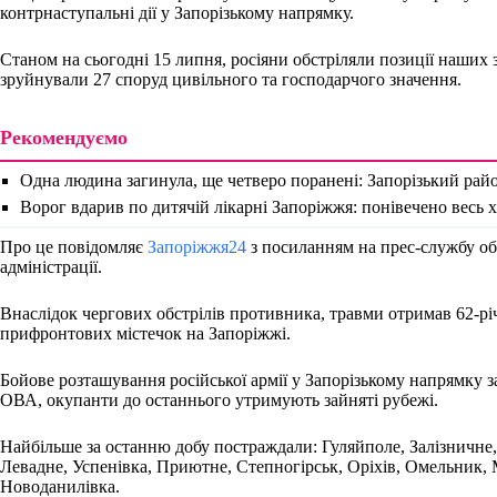
контрнаступальні дії у Запорізькому напрямку.
Станом на сьогодні 15 липня, росіяни обстріляли позиції наших з
зруйнували 27 споруд цивільного та господарчого значення.
Рекомендуємо
Одна людина загинула, ще четверо поранені: Запорізький ра
Ворог вдарив по дитячій лікарні Запоріжжя: понівечено весь 
Про це повідомляє
Запоріжжя24
з посиланням на прес-службу об
адміністрації.
Внаслідок чергових обстрілів противника, травми отримав 62-р
прифронтових містечок на Запоріжжі.
Бойове розташування російської армії у Запорізькому напрямку з
ОВА, окупанти до останнього утримують зайняті рубежі.
Найбільше за останню добу постраждали: Гуляйполе, Залізничне,
Левадне, Успенівка, Приютне, Степногірськ, Оріхів, Омельник, 
Новоданилівка.