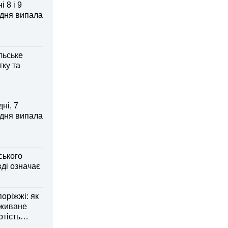
 8 і 9
 дня випала
льське
тку та
ні, 7
 дня випала
ського
ді означає
оріжжі: як
вживане
ртість