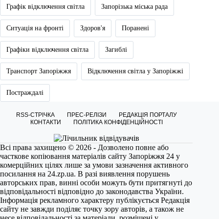
Графік відключення світла
Запорізька міська рада
Ситуація на фронті
Здоров'я
Поранені
Графіки відключення світла
Загиблі
Транспорт Запоріжжя
Відключення світла у Запоріжжі
Постраждалі
RSS-СТРІЧКА
ПРЕС-РЕЛІЗИ
РЕДАКЦІЯ ПОРТАЛУ
КОНТАКТИ
ПОЛІТИКА КОНФІДЕНЦІЙНОСТІ
Всі права захищено © 2026 - Дозволено повне або
часткове копіювання матеріалів сайту Запоріжжя 24 у
комерційних цілях лише за умови зазначення активного
посилання на
24.zp.ua
. В разі виявлення порушень
авторських прав, винні особи можуть бути притягнуті до
відповідальності відповідно до законодавства України.
Інформація рекламного характеру публікується Редакція
сайту не завжди поділяє точку зору авторів, а також не
несе відповідальності за матеріали, розміщені у