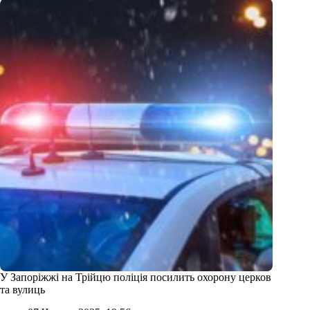
У Запоріжжі на Трійцю поліція посилить охорону церков
та вулиць