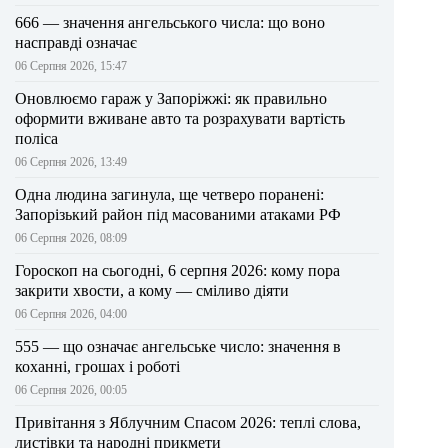
666 — значення ангельського числа: що воно
насправді означає
06 Серпня 2026, 15:47
Оновлюємо гараж у Запоріжжі: як правильно
оформити вживане авто та розрахувати вартість
поліса
06 Серпня 2026, 13:49
Одна людина загинула, ще четверо поранені:
Запорізький район під масованими атаками РФ
06 Серпня 2026, 08:09
Гороскоп на сьогодні, 6 серпня 2026: кому пора
закрити хвости, а кому — сміливо діяти
06 Серпня 2026, 04:00
555 — що означає ангельське число: значення в
коханні, грошах і роботі
06 Серпня 2026, 00:05
Привітання з Яблучним Спасом 2026: теплі слова,
листівки та народні прикмети