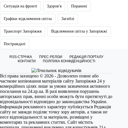
Ситуація на фронті
Здоров'я
Поранені
Графіки відключення світла
Загиблі
Транспорт Запоріжжя
Відключення світла у Запоріжжі
Постраждалі
RSS-СТРІЧКА
ПРЕС-РЕЛІЗИ
РЕДАКЦІЯ ПОРТАЛУ
КОНТАКТИ
ПОЛІТИКА КОНФІДЕНЦІЙНОСТІ
Всі права захищено © 2026 - Дозволено повне або
часткове копіювання матеріалів сайту Запоріжжя 24 у
комерційних цілях лише за умови зазначення активного
посилання на
24.zp.ua
. В разі виявлення порушень
авторських прав, винні особи можуть бути притягнуті до
відповідальності відповідно до законодавства України.
Інформація рекламного характеру публікується Редакція
сайту не завжди поділяє точку зору авторів, а також не
несе відповідальності за матеріали, розміщені у
коментарях та рекламних статтях. Сайт містить
матеріали, призначені виключно для користувачів 21+.