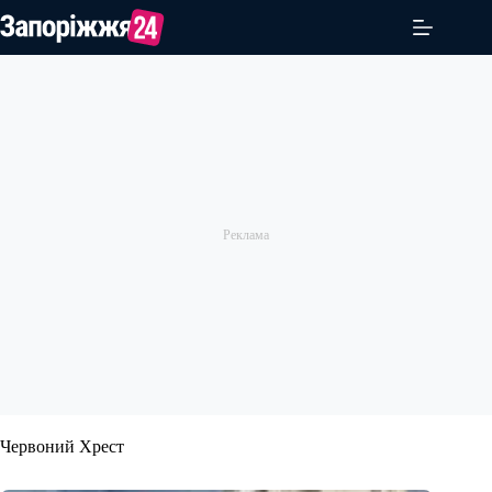
Перейти
до
вмісту
Червоний Хрест