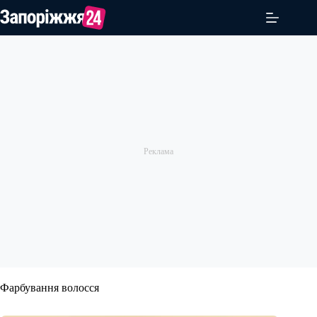
Перейти
до
вмісту
Фарбування волосся