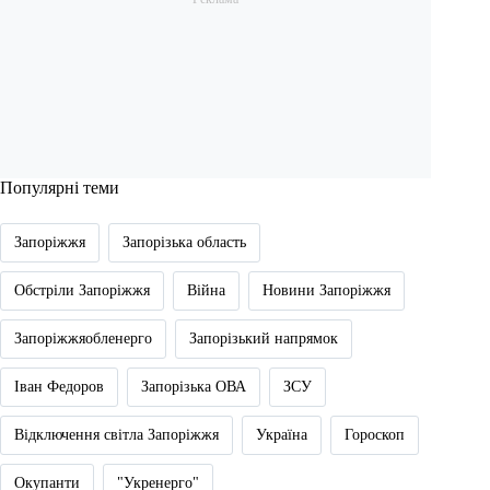
Популярні теми
Запоріжжя
Запорізька область
Обстріли Запоріжжя
Війна
Новини Запоріжжя
Запоріжжяобленерго
Запорізький напрямок
Іван Федоров
Запорізька ОВА
ЗСУ
Відключення світла Запоріжжя
Україна
Гороскоп
Окупанти
"Укренерго"