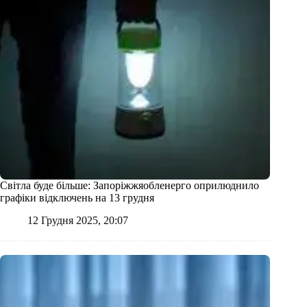
Світла буде більше: Запоріжжяобленерго оприлюднило
графіки відключень на 13 грудня
12 Грудня 2025, 20:07