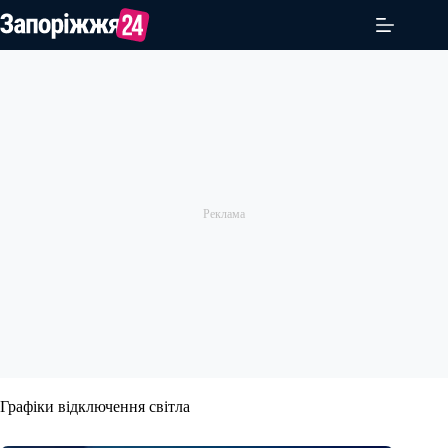
Перейти
до
вмісту
Графіки відключення світла