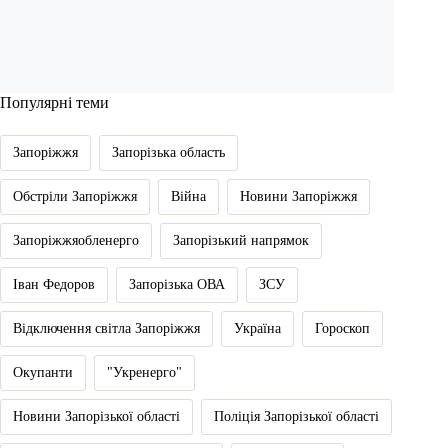
Популярні теми
Запоріжжя
Запорізька область
Обстріли Запоріжжя
Війна
Новини Запоріжжя
Запоріжжяобленерго
Запорізький напрямок
Іван Федоров
Запорізька ОВА
ЗСУ
Відключення світла Запоріжжя
Україна
Гороскоп
Окупанти
"Укренерго"
Новини Запорізької області
Поліція Запорізької області