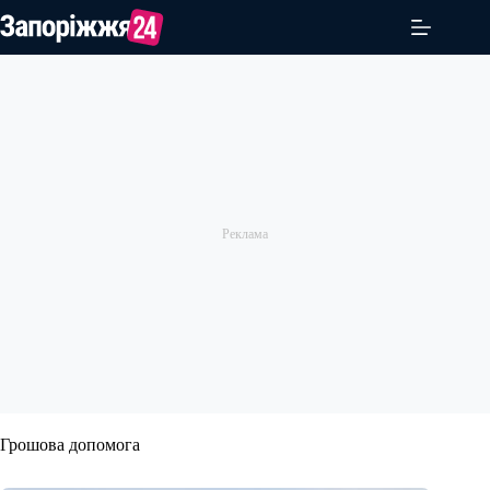
Перейти
до
вмісту
Грошова допомога