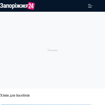
Перейти
до
вмісту
Хімія для басейнів