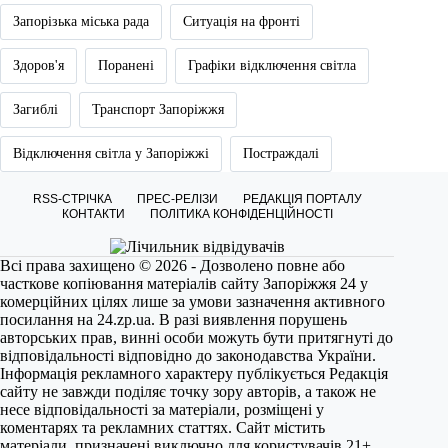
Запорізька міська рада
Ситуація на фронті
Здоров'я
Поранені
Графіки відключення світла
Загиблі
Транспорт Запоріжжя
Відключення світла у Запоріжжі
Постраждалі
RSS-СТРІЧКА
ПРЕС-РЕЛІЗИ
РЕДАКЦІЯ ПОРТАЛУ
КОНТАКТИ
ПОЛІТИКА КОНФІДЕНЦІЙНОСТІ
Всі права захищено © 2026 - Дозволено повне або
часткове копіювання матеріалів сайту Запоріжжя 24 у
комерційних цілях лише за умови зазначення активного
посилання на
24.zp.ua
. В разі виявлення порушень
авторських прав, винні особи можуть бути притягнуті до
відповідальності відповідно до законодавства України.
Інформація рекламного характеру публікується Редакція
сайту не завжди поділяє точку зору авторів, а також не
несе відповідальності за матеріали, розміщені у
коментарях та рекламних статтях. Сайт містить
матеріали, призначені виключно для користувачів 21+.