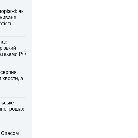
оріжжі: як
вживане
ртість
 ще
різький
 атаками РФ
6 серпня
 хвости, а
льське
нні, грошах
м Спасом