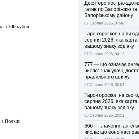
Десятеро постраждалих
гатив по Запоріжжю та
Запорізькому району
07 Серпня 2026, 07:46
кла 300 кубов
Таро-гороскоп на вихідні
серпня 2026: яка карта
вашому знаку зодіаку
07 Серпня 2026, 04:13
777 — що означає анге
число: знак удачі, доста
правильного шляху
07 Серпня 2026, 00:04
Таро-гороскоп на сьогод
серпня 2026: яка карта
вашому знаку зодіаку
06 Серпня 2026, 20:51
 з Польщі
666 — значення ангель
числа: що воно насправ