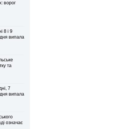
: ворог
 8 і 9
 дня випала
льське
тку та
ні, 7
 дня випала
ського
ді означає