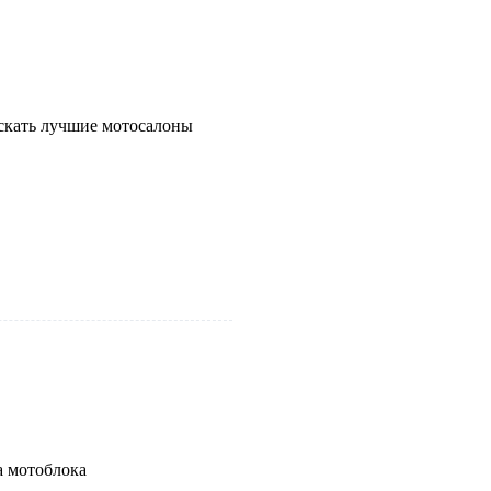
скать лучшие мотосалоны
а мотоблока