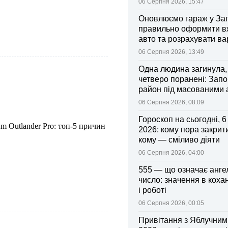
06 Серпня 2026, 15:47
Оновлюємо гараж у Зап
правильно оформити 
авто та розрахувати ва
поліса
06 Серпня 2026, 13:49
Одна людина загинула,
четверо поранені: Запо
район під масованими
06 Серпня 2026, 08:09
Гороскоп на сьогодні, 
m Outlander Pro: топ-5 причин
2026: кому пора закрити
кому — сміливо діяти
06 Серпня 2026, 04:00
555 — що означає анге
число: значення в коха
і роботі
06 Серпня 2026, 00:05
Привітання з Яблучни