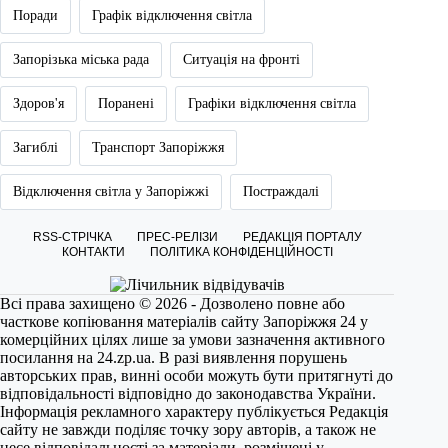
Поради
Графік відключення світла
Запорізька міська рада
Ситуація на фронті
Здоров'я
Поранені
Графіки відключення світла
Загиблі
Транспорт Запоріжжя
Відключення світла у Запоріжжі
Постраждалі
RSS-СТРІЧКА
ПРЕС-РЕЛІЗИ
РЕДАКЦІЯ ПОРТАЛУ
КОНТАКТИ
ПОЛІТИКА КОНФІДЕНЦІЙНОСТІ
Всі права захищено © 2026 - Дозволено повне або
часткове копіювання матеріалів сайту Запоріжжя 24 у
комерційних цілях лише за умови зазначення активного
посилання на
24.zp.ua
. В разі виявлення порушень
авторських прав, винні особи можуть бути притягнуті до
відповідальності відповідно до законодавства України.
Інформація рекламного характеру публікується Редакція
сайту не завжди поділяє точку зору авторів, а також не
несе відповідальності за матеріали, розміщені у