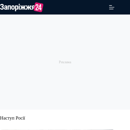
Перейти
до
вмісту
Наступ Росії