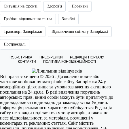
Ситуація на фронті
Здоров'я
Поранені
Графіки відключення світла
Загиблі
Транспорт Запоріжжя
Відключення світла у Запоріжжі
Постраждалі
RSS-СТРІЧКА
ПРЕС-РЕЛІЗИ
РЕДАКЦІЯ ПОРТАЛУ
КОНТАКТИ
ПОЛІТИКА КОНФІДЕНЦІЙНОСТІ
Всі права захищено © 2026 - Дозволено повне або
часткове копіювання матеріалів сайту Запоріжжя 24 у
комерційних цілях лише за умови зазначення активного
посилання на
24.zp.ua
. В разі виявлення порушень
авторських прав, винні особи можуть бути притягнуті до
відповідальності відповідно до законодавства України.
Інформація рекламного характеру публікується Редакція
сайту не завжди поділяє точку зору авторів, а також не
несе відповідальності за матеріали, розміщені у
коментарях та рекламних статтях. Сайт містить
матеріали, призначені виключно для користувачів 21+.