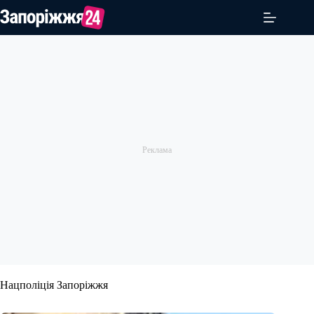
Перейти
до
вмісту
Нацполіція Запоріжжя