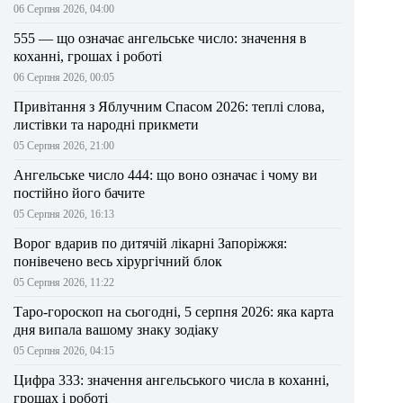
06 Серпня 2026, 04:00
555 — що означає ангельське число: значення в
коханні, грошах і роботі
06 Серпня 2026, 00:05
Привітання з Яблучним Спасом 2026: теплі слова,
листівки та народні прикмети
05 Серпня 2026, 21:00
Ангельське число 444: що воно означає і чому ви
постійно його бачите
05 Серпня 2026, 16:13
Ворог вдарив по дитячій лікарні Запоріжжя:
понівечено весь хірургічний блок
05 Серпня 2026, 11:22
Таро-гороскоп на сьогодні, 5 серпня 2026: яка карта
дня випала вашому знаку зодіаку
05 Серпня 2026, 04:15
Цифра 333: значення ангельського числа в коханні,
грошах і роботі