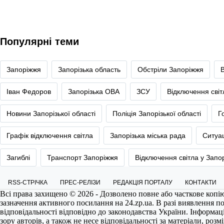
Популярні теми
Запоріжжя
Запорізька область
Обстріли Запоріжжя
Іван Федоров
Запорізька ОВА
ЗСУ
Відключення сві
Новини Запорізької області
Поліція Запорізької області
Г
Графік відключення світла
Запорізька міська рада
Ситуац
Загиблі
Транспорт Запоріжжя
Відключення світла у Запо
RSS-СТРІЧКА
ПРЕС-РЕЛІЗИ
РЕДАКЦІЯ ПОРТАЛУ
КОНТАКТИ
Всі права захищено © 2026 - Дозволено повне або часткове копі
зазначення активного посилання на
24.zp.ua
. В разі виявлення 
відповідальності відповідно до законодавства України. Інформац
зору авторів, а також не несе відповідальності за матеріали, роз