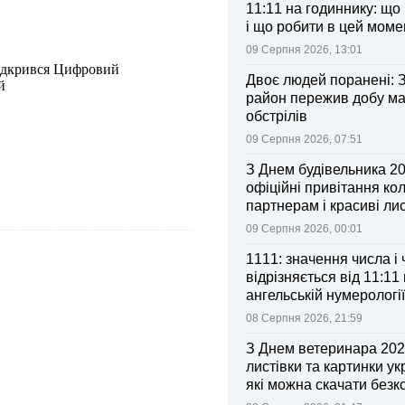
11:11 на годиннику: що
і що робити в цей моме
09 Серпня 2026, 13:01
відкрився Цифровий
Двоє людей поранені: 
й
район пережив добу м
обстрілів
09 Серпня 2026, 07:51
З Днем будівельника 20
офіційні привітання ко
партнерам і красиві лис
09 Серпня 2026, 00:01
1111: значення числа і
відрізняється від 11:11 
ангельській нумерології
08 Серпня 2026, 21:59
З Днем ветеринара 2026
листівки та картинки ук
які можна скачати без