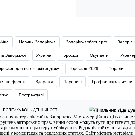
Війна
Новини Запоріжжя
Запоріжжяобленерго
Запоріз
тла Запоріжжя
Україна
Гороскоп
Окупанти
"Укрене
ороскоп для всіх знаків зодіаку
Гороскоп 2026
Поради
ія на фронті
Здоров'я
Поранені
Графіки відключення 
ріжжі
Постраждалі
ПОЛІТИКА КОНФІДЕНЦІЙНОСТІ
ювання матеріалів сайту Запоріжжя 24 у комерційних цілях лише 
порушень авторських прав, винні особи можуть бути притягнуті д
ія рекламного характеру публікується Редакція сайту не завжди п
міщені у коментарях та рекламних статтях. Сайт містить матеріали