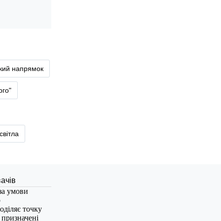
ький напрямок
рго"
світла
за умови
о
оділяє точку
, призначені