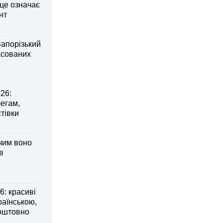
 це означає
нт
Запорізький
асованих
26:
легам,
тівки
 чим воно
в
: красиві
раїнською,
коштовно