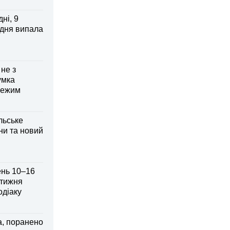
ні, 9
 дня випала
 не з
умка
режим
льське
ни та новий
ень 10–16
 тижня
одіаку
а, поранено