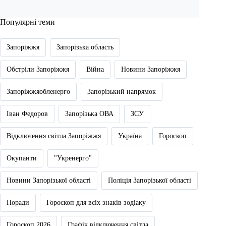
Популярні теми
Запоріжжя
Запорізька область
Обстріли Запоріжжя
Війна
Новини Запоріжжя
Запоріжжяобленерго
Запорізький напрямок
Іван Федоров
Запорізька ОВА
ЗСУ
Відключення світла Запоріжжя
Україна
Гороскоп
Окупанти
"Укренерго"
Новини Запорізької області
Поліція Запорізької області
Поради
Гороскоп для всіх знаків зодіаку
Гороскоп 2026
Графік відключення світла