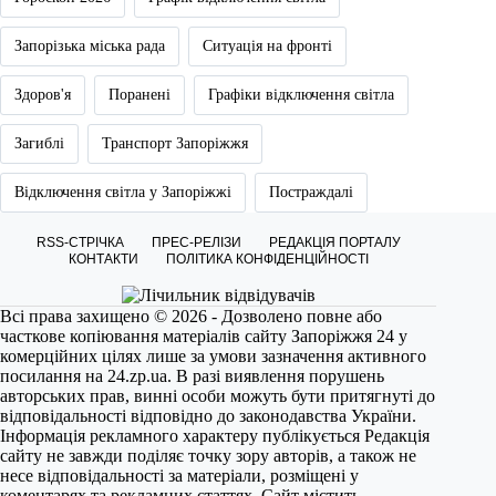
Запорізька міська рада
Ситуація на фронті
Здоров'я
Поранені
Графіки відключення світла
Загиблі
Транспорт Запоріжжя
Відключення світла у Запоріжжі
Постраждалі
RSS-СТРІЧКА
ПРЕС-РЕЛІЗИ
РЕДАКЦІЯ ПОРТАЛУ
КОНТАКТИ
ПОЛІТИКА КОНФІДЕНЦІЙНОСТІ
Всі права захищено © 2026 - Дозволено повне або
часткове копіювання матеріалів сайту Запоріжжя 24 у
комерційних цілях лише за умови зазначення активного
посилання на
24.zp.ua
. В разі виявлення порушень
авторських прав, винні особи можуть бути притягнуті до
відповідальності відповідно до законодавства України.
Інформація рекламного характеру публікується Редакція
сайту не завжди поділяє точку зору авторів, а також не
несе відповідальності за матеріали, розміщені у
коментарях та рекламних статтях. Сайт містить