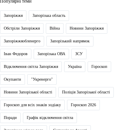
Популярні теми
Запоріжжя
Запорізька область
Обстріли Запоріжжя
Війна
Новини Запоріжжя
Запоріжжяобленерго
Запорізький напрямок
Іван Федоров
Запорізька ОВА
ЗСУ
Відключення світла Запоріжжя
Україна
Гороскоп
Окупанти
"Укренерго"
Новини Запорізької області
Поліція Запорізької області
Гороскоп для всіх знаків зодіаку
Гороскоп 2026
Поради
Графік відключення світла