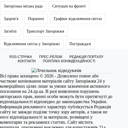
Запорізька міська рада
Ситуація на фронті
Здоров'я
Поранені
Графіки відключення світла
Загиблі
Транспорт Запоріжжя
Відключення світла у Запоріжжі
Постраждалі
RSS-СТРІЧКА
ПРЕС-РЕЛІЗИ
РЕДАКЦІЯ ПОРТАЛУ
КОНТАКТИ
ПОЛІТИКА КОНФІДЕНЦІЙНОСТІ
Всі права захищено © 2026 - Дозволено повне або
часткове копіювання матеріалів сайту Запоріжжя 24 у
комерційних цілях лише за умови зазначення активного
посилання на
24.zp.ua
. В разі виявлення порушень
авторських прав, винні особи можуть бути притягнуті до
відповідальності відповідно до законодавства України.
Інформація рекламного характеру публікується Редакція
сайту не завжди поділяє точку зору авторів, а також не
несе відповідальності за матеріали, розміщені у
коментарях та рекламних статтях. Сайт містить
матеріали, призначені виключно для користувачів 21+.