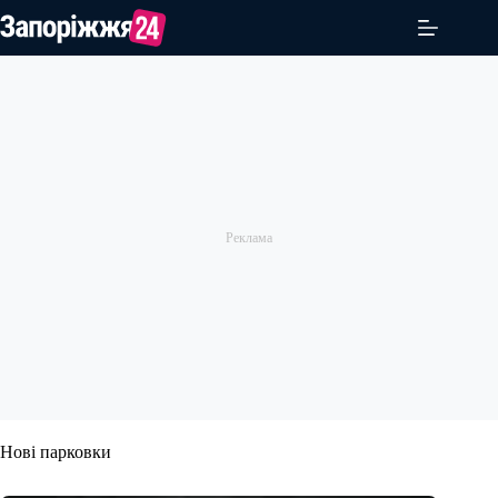
Перейти
до
вмісту
Нові парковки