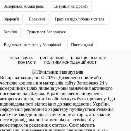
Запорізька міська рада
Ситуація на фронті
Здоров'я
Поранені
Графіки відключення світла
Загиблі
Транспорт Запоріжжя
Відключення світла у Запоріжжі
Постраждалі
RSS-СТРІЧКА
ПРЕС-РЕЛІЗИ
РЕДАКЦІЯ ПОРТАЛУ
КОНТАКТИ
ПОЛІТИКА КОНФІДЕНЦІЙНОСТІ
Всі права захищено © 2026 - Дозволено повне або
часткове копіювання матеріалів сайту Запоріжжя 24 у
комерційних цілях лише за умови зазначення активного
посилання на
24.zp.ua
. В разі виявлення порушень
авторських прав, винні особи можуть бути притягнуті до
відповідальності відповідно до законодавства України.
Інформація рекламного характеру публікується Редакція
сайту не завжди поділяє точку зору авторів, а також не
несе відповідальності за матеріали, розміщені у
коментарях та рекламних статтях. Сайт містить
матеріали, призначені виключно для користувачів 21+.