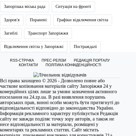
Запорізька міська рада
Ситуація на фронті
Здоров'я
Поранені
Графіки відключення світла
Загиблі
Транспорт Запоріжжя
Відключення світла у Запоріжжі
Постраждалі
RSS-СТРІЧКА
ПРЕС-РЕЛІЗИ
РЕДАКЦІЯ ПОРТАЛУ
КОНТАКТИ
ПОЛІТИКА КОНФІДЕНЦІЙНОСТІ
Всі права захищено © 2026 - Дозволено повне або
часткове копіювання матеріалів сайту Запоріжжя 24 у
комерційних цілях лише за умови зазначення активного
посилання на
24.zp.ua
. В разі виявлення порушень
авторських прав, винні особи можуть бути притягнуті до
відповідальності відповідно до законодавства України.
Інформація рекламного характеру публікується Редакція
сайту не завжди поділяє точку зору авторів, а також не
несе відповідальності за матеріали, розміщені у
коментарях та рекламних статтях. Сайт містить
матеріали, призначені виключно для користувачів 21+.